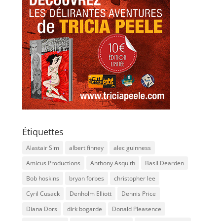
Étiquettes
Alastair Sim
albert finney
alec guinness
Amicus Productions
Anthony Asquith
Basil Dearden
Bob hoskins
bryan forbes
christopher lee
Cyril Cusack
Denholm Elliott
Dennis Price
Diana Dors
dirk bogarde
Donald Pleasence