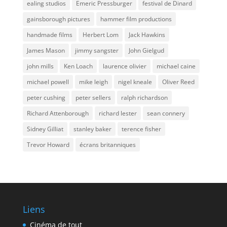
ealing studios
Emeric Pressburger
festival de Dinard
gainsborough pictures
hammer film productions
handmade films
Herbert Lom
Jack Hawkins
James Mason
jimmy sangster
John Gielgud
john mills
Ken Loach
laurence olivier
michael caine
michael powell
mike leigh
nigel kneale
Oliver Reed
peter cushing
peter sellers
ralph richardson
Richard Attenborough
richard lester
sean connery
Sidney Gilliat
stanley baker
terence fisher
Trevor Howard
écrans britanniques
Liens
Cinéma de tout