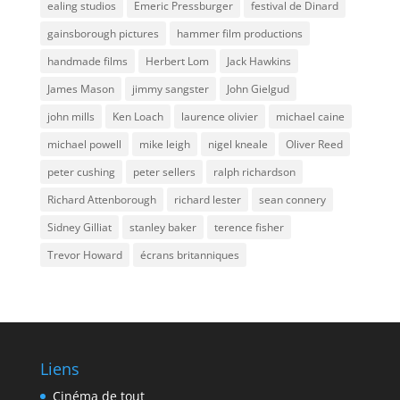
ealing studios
Emeric Pressburger
festival de Dinard
gainsborough pictures
hammer film productions
handmade films
Herbert Lom
Jack Hawkins
James Mason
jimmy sangster
John Gielgud
john mills
Ken Loach
laurence olivier
michael caine
michael powell
mike leigh
nigel kneale
Oliver Reed
peter cushing
peter sellers
ralph richardson
Richard Attenborough
richard lester
sean connery
Sidney Gilliat
stanley baker
terence fisher
Trevor Howard
écrans britanniques
Liens
Cinéma de tout