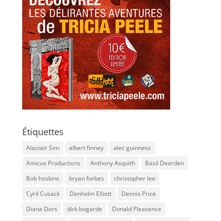
Étiquettes
Alastair Sim
albert finney
alec guinness
Amicus Productions
Anthony Asquith
Basil Dearden
Bob hoskins
bryan forbes
christopher lee
Cyril Cusack
Denholm Elliott
Dennis Price
Diana Dors
dirk bogarde
Donald Pleasence