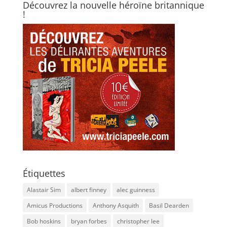
Découvrez la nouvelle héroïne britannique
!
Étiquettes
Alastair Sim
albert finney
alec guinness
Amicus Productions
Anthony Asquith
Basil Dearden
Bob hoskins
bryan forbes
christopher lee