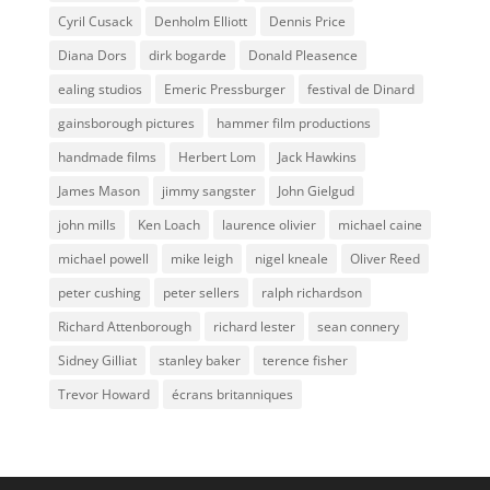
Cyril Cusack
Denholm Elliott
Dennis Price
Diana Dors
dirk bogarde
Donald Pleasence
ealing studios
Emeric Pressburger
festival de Dinard
gainsborough pictures
hammer film productions
handmade films
Herbert Lom
Jack Hawkins
James Mason
jimmy sangster
John Gielgud
john mills
Ken Loach
laurence olivier
michael caine
michael powell
mike leigh
nigel kneale
Oliver Reed
peter cushing
peter sellers
ralph richardson
Richard Attenborough
richard lester
sean connery
Sidney Gilliat
stanley baker
terence fisher
Trevor Howard
écrans britanniques