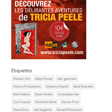
Étiquettes
Alastair Sim
albert finney
alec guinness
Amicus Productions
Anthony Asquith
Basil Dearden
Bob hoskins
bryan forbes
christopher lee
Cyril Cusack
Denholm Elliott
Dennis Price
Diana Dors
dirk bogarde
Donald Pleasence