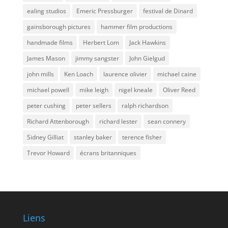
ealing studios
Emeric Pressburger
festival de Dinard
gainsborough pictures
hammer film productions
handmade films
Herbert Lom
Jack Hawkins
James Mason
jimmy sangster
John Gielgud
john mills
Ken Loach
laurence olivier
michael caine
michael powell
mike leigh
nigel kneale
Oliver Reed
peter cushing
peter sellers
ralph richardson
Richard Attenborough
richard lester
sean connery
Sidney Gilliat
stanley baker
terence fisher
Trevor Howard
écrans britanniques
Liens