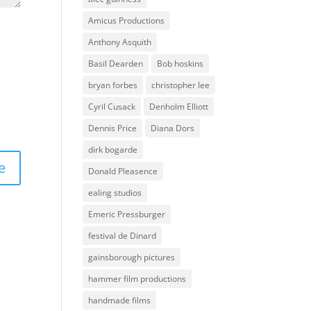
Amicus Productions
Anthony Asquith
Basil Dearden
Bob hoskins
bryan forbes
christopher lee
Cyril Cusack
Denholm Elliott
Dennis Price
Diana Dors
dirk bogarde
Donald Pleasence
ealing studios
Emeric Pressburger
festival de Dinard
gainsborough pictures
hammer film productions
handmade films