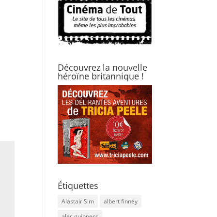
Découvrez la nouvelle
héroïne britannique !
Étiquettes
Alastair Sim
albert finney
alec guinness