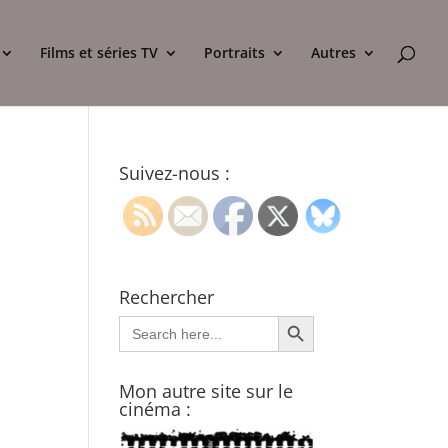
Films et séries TV
Portraits
Autres
Suivez-nous :
Rechercher
Search Button
Search
for:
Mon autre site sur le
cinéma :