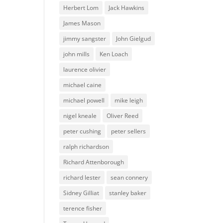
Herbert Lom
Jack Hawkins
James Mason
jimmy sangster
John Gielgud
john mills
Ken Loach
laurence olivier
michael caine
michael powell
mike leigh
nigel kneale
Oliver Reed
peter cushing
peter sellers
ralph richardson
Richard Attenborough
richard lester
sean connery
Sidney Gilliat
stanley baker
terence fisher