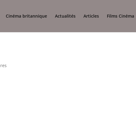
Cinéma britannique
Actualités
Articles
Films Cinéma
res