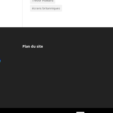
Trevor Howard
écrans britanniques
Plan du site