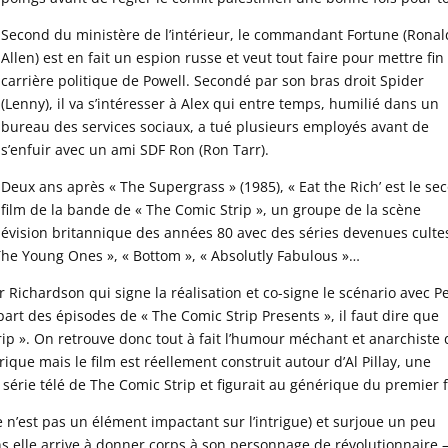
Second du ministère de l’intérieur, le commandant Fortune (Ronal
Allen) est en fait un espion russe et veut tout faire pour mettre fin 
carrière politique de Powell. Secondé par son bras droit Spider
(Lenny), il va s’intéresser à Alex qui entre temps, humilié dans un
bureau des services sociaux, a tué plusieurs employés avant de
s’enfuir avec un ami SDF Ron (Ron Tarr).
Deux ans après « The Supergrass » (1985), « Eat the Rich’ est le se
film de la bande de « The Comic Strip », un groupe de la scène
élévision britannique des années 80 avec des séries devenues culte
The Young Ones », « Bottom », « Absolutly Fabulous »…
r Richardson qui signe la réalisation et co-signe le scénario avec P
art des épisodes de « The Comic Strip Presents », il faut dire que
ip ». On retrouve donc tout à fait l’humour méchant et anarchiste 
rique mais le film est réellement construit autour d’Al Pillay, une
série télé de The Comic Strip et figurait au générique du premier f
le n’est pas un élément impactant sur l’intrigue) et surjoue un peu
s elle arrive à donner corps à son personnage de révolutionnaire 