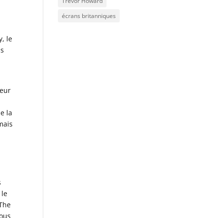
Trevor Howard
écrans britanniques
, le
us
deur
e la
mais
s
 le
 The
tous