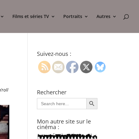
Films et séries TV
Portraits
Autres
Suivez-nous :
’roll
Rechercher
Search Button
Search
for:
Mon autre site sur le
cinéma :