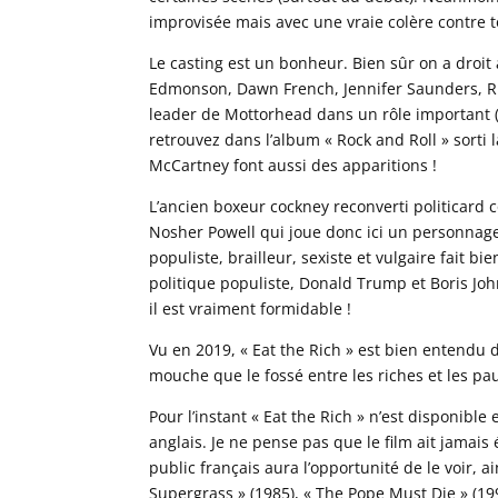
improvisée mais avec une vraie colère contre to
Le casting est un bonheur. Bien sûr on a droi
Edmonson, Dawn French, Jennifer Saunders, Rik
leader de Mottorhead dans un rôle important (l
retrouvez dans l’album « Rock and Roll » sort
McCartney font aussi des apparitions !
L’ancien boxeur cockney reconverti politicard 
Nosher Powell qui joue donc ici un personnag
populiste, brailleur, sexiste et vulgaire fai
politique populiste, Donald Trump et Boris Joh
il est vraiment formidable !
Vu en 2019, « Eat the Rich » est bien entendu 
mouche que le fossé entre les riches et les pa
Pour l’instant « Eat the Rich » n’est disponi
anglais. Je ne pense pas que le film ait jamais 
public français aura l’opportunité de le voir, 
Supergrass » (1985), « The Pope Must Die » (199