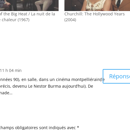
f the Big Heat / La nuit de la
Churchill: The Hollywood Years
 chaleur (1967)
(2004)
 11 h 04 min
Répons
 années 90), en salle, dans un cinéma montpelliérain(le
précis, devenu Le Nestor Burma aujourd’hui). De
nnade…
champs obligatoires sont indiqués avec
*