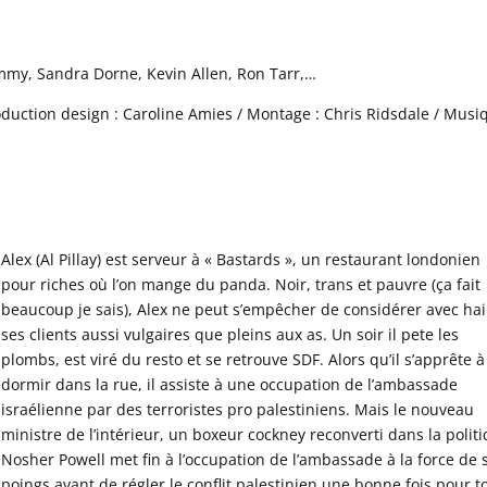
emmy, Sandra Dorne, Kevin Allen, Ron Tarr,…
roduction design : Caroline Amies / Montage : Chris Ridsdale / Musi
Alex (Al Pillay) est serveur à « Bastards », un restaurant londonien
pour riches où l’on mange du panda. Noir, trans et pauvre (ça fait
beaucoup je sais), Alex ne peut s’empêcher de considérer avec ha
ses clients aussi vulgaires que pleins aux as. Un soir il pete les
plombs, est viré du resto et se retrouve SDF. Alors qu’il s’apprête à
dormir dans la rue, il assiste à une occupation de l’ambassade
israélienne par des terroristes pro palestiniens. Mais le nouveau
ministre de l’intérieur, un boxeur cockney reconverti dans la polit
Nosher Powell met fin à l’occupation de l’ambassade à la force de 
poings avant de régler le conflit palestinien une bonne fois pour t