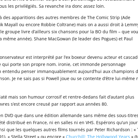
us les privilégiés. Sa revanche ira donc assez loin.
t à des apparitions des autres membres de The Comic Strip (Ade
 Mayall ou encore Robbie Coltrane) mais on a aussi droit à Lemmy
e groupe livre d’ailleurs six chansons pour la BO du film – que vo
i la même année). Shane MacGowan (le leader des Pogues) et Paul
conservateur est interprété par l’ex boxeur devenu acteur et casca
e qui porte son propre nom. ironie, cet immonde personnage
t bien entendu penser immanquablement aujourd’hui aux champions d
nson. Je ne sais pas si Powell joue ou se contente d’être lui-même 
daté mais son humour corrosif et rentre-dedans fait d’autant plus
uvres s’est encore creusé par rapport aux années 80.
ble en DVD que dans une édition allemande sans même des sous-titre
été distribué en France, ni en salles ni en VHS. Espérons qu’un jour
ainsi que les quelques autres films tournés par Peter Richardson : «
1), « Stella Street » ou encore «
Churchill: The Hollywood Years
» (