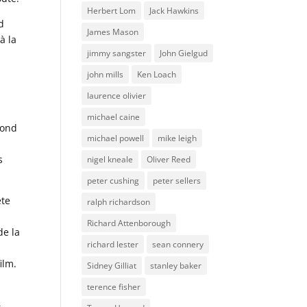
Herbert Lom
Jack Hawkins
d
James Mason
à la
jimmy sangster
John Gielgud
john mills
Ken Loach
laurence olivier
michael caine
cond
michael powell
mike leigh
s
nigel kneale
Oliver Reed
peter cushing
peter sellers
ete
ralph richardson
Richard Attenborough
de la
richard lester
sean connery
ilm.
Sidney Gilliat
stanley baker
terence fisher
–