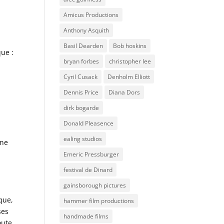
Amicus Productions
Anthony Asquith
Basil Dearden
Bob hoskins
que :
bryan forbes
christopher lee
Cyril Cusack
Denholm Elliott
Dennis Price
Diana Dors
dirk bogarde
Donald Pleasence
ealing studios
ine
Emeric Pressburger
festival de Dinard
gainsborough pictures
ique,
hammer film productions
ses
handmade films
oute.