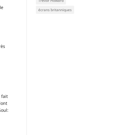
Trevor Howard
de
écrans britanniques
rès
 fait
dont
Soul: