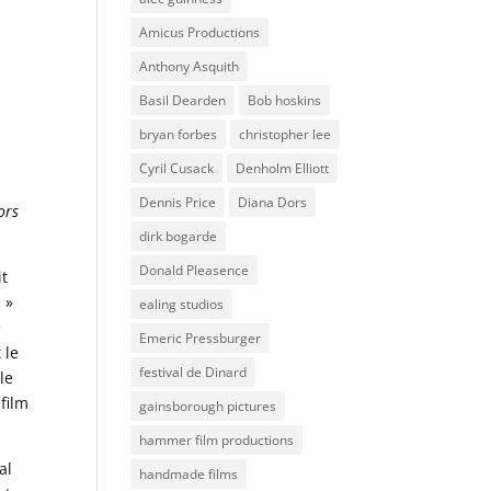
Amicus Productions
Anthony Asquith
Basil Dearden
Bob hoskins
bryan forbes
christopher lee
Cyril Cusack
Denholm Elliott
Dennis Price
Diana Dors
ors
dirk bogarde
Donald Pleasence
it
e
»
ealing studios
e
Emeric Pressburger
 le
festival de Dinard
le
 film
gainsborough pictures
hammer film productions
al
handmade films