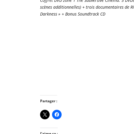
Coffret DVD zone 1 The Subversive Cinema. 5 DVDs
scènes additionnelles) + trois documentaires de R
Darkness » + Bonus Soundtrack CD
Partager :
J’aime ça :