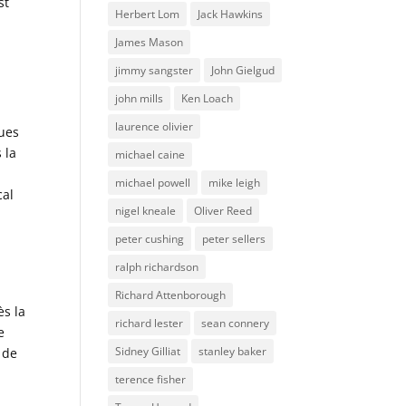
st
Herbert Lom
Jack Hawkins
James Mason
jimmy sangster
John Gielgud
john mills
Ken Loach
laurence olivier
dues
 la
michael caine
michael powell
mike leigh
cal
nigel kneale
Oliver Reed
peter cushing
peter sellers
ralph richardson
Richard Attenborough
ès la
richard lester
sean connery
e
Sidney Gilliat
stanley baker
 de
terence fisher