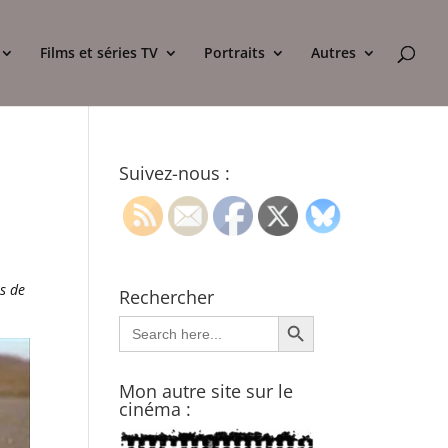
Films et séries TV
Portraits
Autres
Suivez-nous :
ls de
Rechercher
Search Button
Search
for:
Mon autre site sur le
cinéma :