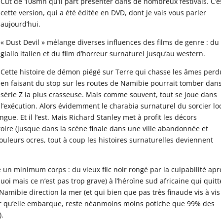
Cut de 108mn qu’il part présenter dans de nombreux festivals.
C’e
cette version, qui a été éditée en DVD, dont je vais vous parler
aujourd’hui.
« Dust Devil » mélange diverses influences des films de genre : du
giallo italien et du film d’horreur surnaturel jusqu’au western.
Cette histoire de démon piégé sur Terre qui chasse les âmes per
en faisant du stop sur les routes de Namibie pourrait tomber dans
série Z la plus crasseuse. Mais comme souvent, tout se joue dans
l’exécution. Alors évidemment le charabia surnaturel du sorcier lo
ngue. Et il l’est. Mais Richard Stanley met à profit les décors
oire (jusque dans la scène finale dans une ville abandonnée et
ouleurs ocres, tout à coup les histoires surnaturelles deviennent
n minimum corps : du vieux flic noir rongé par la culpabilité apr
uoi mais ce n’est pas trop grave) à l’héroïne sud africaine qui quitt
 Namibie direction la mer (et qui bien que pas très finaude vis à vis
r qu’elle embarque, reste néanmoins moins potiche que 99% des
).