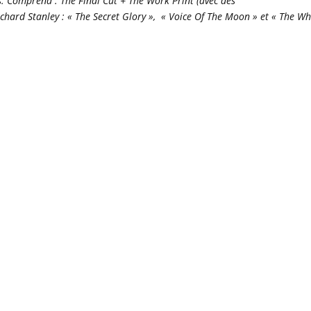
. Comprend : The Final Cut + The Work Print (avec des
ichard Stanley : « The Secret Glory », « Voice Of The Moon » et « The Wh