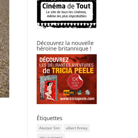
Découvrez la nouvelle
héroïne britannique !
Étiquettes
Alastair Sim
albert finney
alec guinness