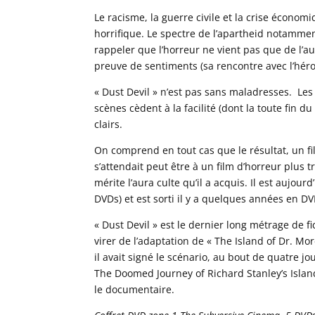
Le racisme, la guerre civile et la crise économ
horrifique. Le spectre de l’apartheid notamme
rappeler que l’horreur ne vient pas que de l’
preuve de sentiments (sa rencontre avec l’héroï
« Dust Devil » n’est pas sans maladresses. Les
scènes cèdent à la facilité (dont la toute fin d
clairs.
On comprend en tout cas que le résultat, un fil
s’attendait peut être à un film d’horreur plus t
mérite l’aura culte qu’il a acquis. Il est aujou
DVDs) et est sorti il y a quelques années en D
« Dust Devil » est le dernier long métrage de fi
virer de l’adaptation de « The Island of Dr. M
il avait signé le scénario, au bout de quatre j
The Doomed Journey of Richard Stanley’s Island
le documentaire.