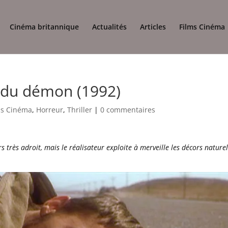
Cinéma britannique
Actualités
Articles
Films Cinéma
e du démon (1992)
ms Cinéma
,
Horreur
,
Thriller
|
0 commentaires
 très adroit, mais le réalisateur exploite à merveille les décors nature