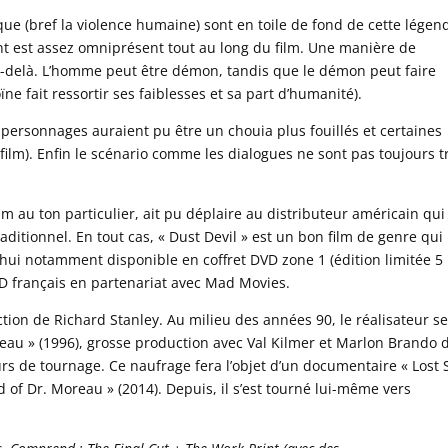
ique (bref la violence humaine) sont en toile de fond de cette légen
nt est assez omniprésent tout au long du film. Une manière de
au-delà. L’homme peut être démon, tandis que le démon peut faire
ne fait ressortir ses faiblesses et sa part d’humanité).
 personnages auraient pu être un chouia plus fouillés et certaines
u film). Enfin le scénario comme les dialogues ne sont pas toujours t
m au ton particulier, ait pu déplaire au distributeur américain qui
raditionnel. En tout cas, « Dust Devil » est un bon film de genre qui
rd’hui notamment disponible en coffret DVD zone 1 (édition limitée 5
VD français en partenariat avec Mad Movies.
ction de Richard Stanley. Au milieu des années 90, le réalisateur se
oreau » (1996), grosse production avec Val Kilmer et Marlon Brando 
ours de tournage. Ce naufrage fera l’objet d’un documentaire « Lost 
 of Dr. Moreau » (2014). Depuis, il s’est tourné lui-même vers