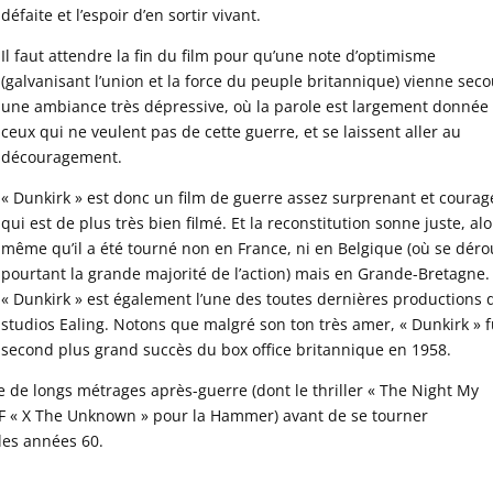
défaite et l’espoir d’en sortir vivant.
Il faut attendre la fin du film pour qu’une note d’optimisme
(galvanisant l’union et la force du peuple britannique) vienne seco
une ambiance très dépressive, où la parole est largement donnée
ceux qui ne veulent pas de cette guerre, et se laissent aller au
découragement.
« Dunkirk » est donc un film de guerre assez surprenant et coura
qui est de plus très bien filmé. Et la reconstitution sonne juste, alo
même qu’il a été tourné non en France, ni en Belgique (où se déro
pourtant la grande majorité de l’action) mais en Grande-Bretagne.
« Dunkirk » est également l’une des toutes dernières productions 
studios Ealing. Notons que malgré son ton très amer, « Dunkirk » f
second plus grand succès du box office britannique en 1958.
e de longs métrages après-guerre (dont le thriller « The Night My
F « X The Unknown » pour la Hammer) avant de se tourner
 des années 60.