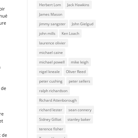
Herbert Lom
Jack Hawkins
oir
James Mason
inué
ture
jimmy sangster
John Gielgud
john mills
Ken Loach
laurence olivier
michael caine
michael powell
mike leigh
a
nigel kneale
Oliver Reed
peter cushing
peter sellers
s de
ralph richardson
,
Richard Attenborough
richard lester
sean connery
re
Sidney Gilliat
stanley baker
et
terence fisher
t de