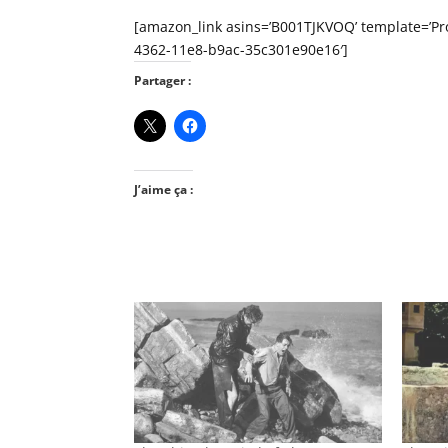
[amazon_link asins=’B001TJKVOQ’ template=’Pro
4362-11e8-b9ac-35c301e90e16′]
Partager :
J’aime ça :