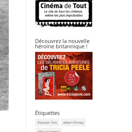
Découvrez la nouvelle
héroïne britannique !
Étiquettes
Alastair Sim
albert finney
alec guinness