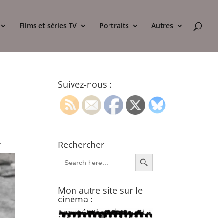
Films et séries TV
Portraits
Autres
Suivez-nous :
.
Rechercher
Search Button
Search
for:
Mon autre site sur le
cinéma :