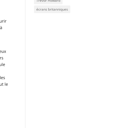
Trevor Howard
écrans britanniques
urir
 à
geux
rs
ule
des
ut le