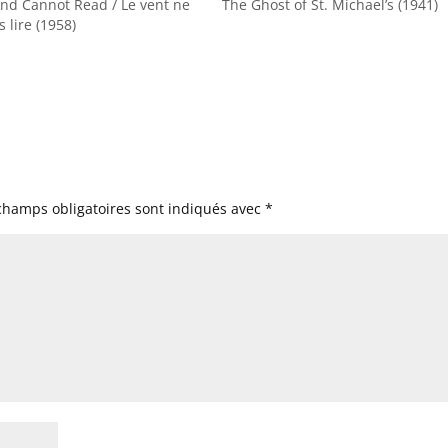
nd Cannot Read / Le vent ne
The Ghost of St. Michael’s (1941)
s lire (1958)
champs obligatoires sont indiqués avec
*