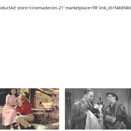
ductAd’ store=’cinemaderien-21′ marketplace=’FR’ link_id=’f48df4b