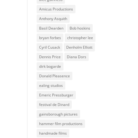
Amicus Productions
Anthony Asquith
Basil Dearden
Bob hoskins
bryan forbes
christopher lee
Cyril Cusack
Denholm Elliott
Dennis Price
Diana Dors
dirk bogarde
Donald Pleasence
ealing studios
Emeric Pressburger
festival de Dinard
gainsborough pictures
hammer film productions
handmade films