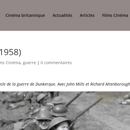
Cinéma britannique
Actualités
Articles
Films Cinéma
1958)
lms Cinéma
,
guerre
|
0 commentaires
cle de la guerre de Dunkerque. Avec John Mills et Richard Attenborough