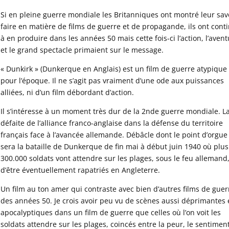
Si en pleine guerre mondiale les Britanniques ont montré leur sav
faire en matière de films de guerre et de propagande, ils ont cont
à en produire dans les années 50 mais cette fois-ci l’action, l’aven
et le grand spectacle primaient sur le message.
« Dunkirk » (Dunkerque en Anglais) est un film de guerre atypique
pour l’époque. Il ne s’agit pas vraiment d’une ode aux puissances
alliées, ni d’un film débordant d’action.
Il s’intéresse à un moment très dur de la 2nde guerre mondiale. L
défaite de l’alliance franco-anglaise dans la défense du territoire
français face à l’avancée allemande. Débâcle dont le point d’orgue
sera la bataille de Dunkerque de fin mai à début juin 1940 où plu
300.000 soldats vont attendre sur les plages, sous le feu allemand
d’être éventuellement rapatriés en Angleterre.
Un film au ton amer qui contraste avec bien d’autres films de guer
des années 50. Je crois avoir peu vu de scènes aussi déprimantes 
apocalyptiques dans un film de guerre que celles où l’on voit les
soldats attendre sur les plages, coincés entre la peur, le sentimen