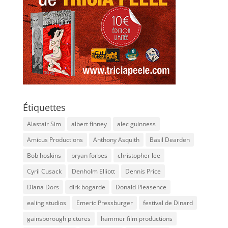
Étiquettes
Alastair Sim
albert finney
alec guinness
Amicus Productions
Anthony Asquith
Basil Dearden
Bob hoskins
bryan forbes
christopher lee
Cyril Cusack
Denholm Elliott
Dennis Price
Diana Dors
dirk bogarde
Donald Pleasence
ealing studios
Emeric Pressburger
festival de Dinard
gainsborough pictures
hammer film productions