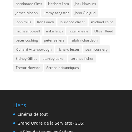
handmade films
Herbert Lom
Jack Hawkins
James Mason
jimmy sangster
John Gielgud
john mills
Ken Loach
laurence olivier
michael caine
michael powell
mike leigh
nigel kneale
Oliver Reed
peter cushing
peter sellers
ralph richardson
Richard Attenborough
richard lester
sean connery
Sidney Gilliat
stanley baker
terence fisher
Trevor Howard
écrans britanniques
Liens
Cinéma de tout
Grand Ordre de la Serviette (GOS)
Le Blog de toutes les fictions