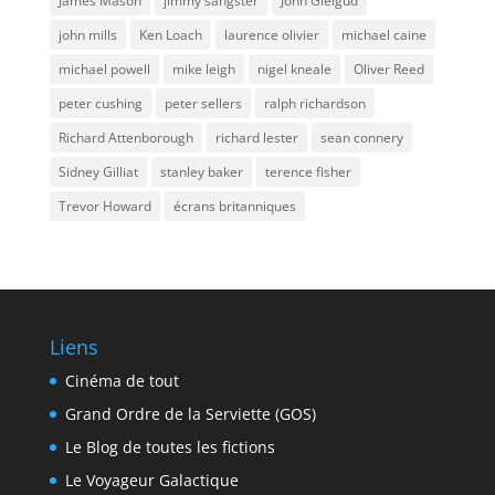
James Mason
jimmy sangster
John Gielgud
john mills
Ken Loach
laurence olivier
michael caine
michael powell
mike leigh
nigel kneale
Oliver Reed
peter cushing
peter sellers
ralph richardson
Richard Attenborough
richard lester
sean connery
Sidney Gilliat
stanley baker
terence fisher
Trevor Howard
écrans britanniques
Liens
Cinéma de tout
Grand Ordre de la Serviette (GOS)
Le Blog de toutes les fictions
Le Voyageur Galactique