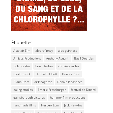
Étiquettes
Alastair Sim
albert finney
alec guinness
Amicus Productions
Anthony Asquith
Basil Dearden
Bob hoskins
bryan forbes
christopher lee
Cyril Cusack
Denholm Elliott
Dennis Price
Diana Dors
dirk bogarde
Donald Pleasence
ealing studios
Emeric Pressburger
festival de Dinard
gainsborough pictures
hammer film productions
handmade films
Herbert Lom
Jack Hawkins