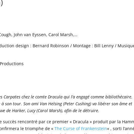
)
 Cough, John van Eyssen, Carol Marsh,…
oduction design : Bernard Robinson / Montage : Bill Lenny / Musique
Productions
es Carpates chez le comte Dracula qui l’a engagé comme bibliothécaire.
à son tour. Son ami Van Helsing (Peter Cushing) va libérer son âme et
ve de Harker, Lucy (Carol Marsh), afin de le détruire.
e succès rencontré par ce premier « Dracula » produit par la Ham
onfirmera le triomphe de «
The Curse of Frankenstein
« , sorti l’ann