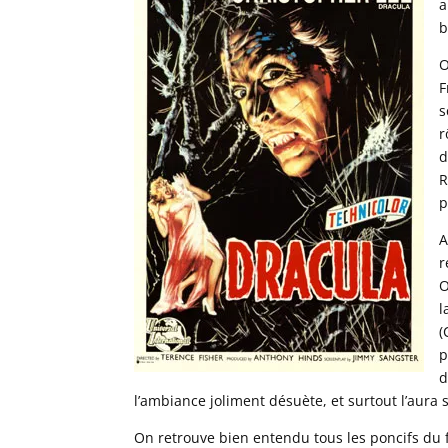
a
b
O
F
s
r
d
R
p
A
r
O
l
(
p
d
l’ambiance joliment désuète, et surtout l’aura
On retrouve bien entendu tous les poncifs du f