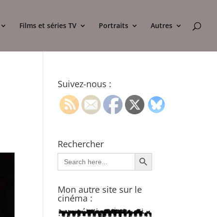
Films et séries TV
Portraits
Autres
Suivez-nous :
Rechercher
Search Button
Search
for:
Mon autre site sur le
cinéma :