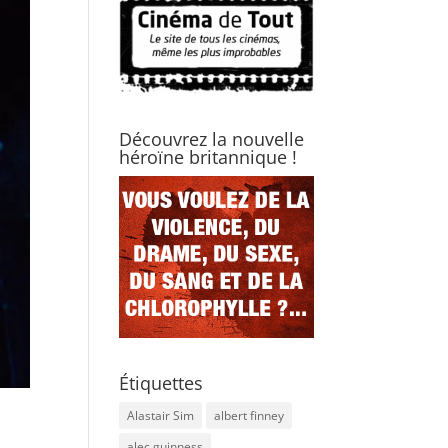
Découvrez la nouvelle
héroïne britannique !
Étiquettes
Alastair Sim
albert finney
alec guinness