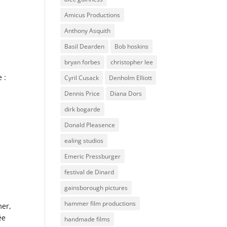
Amicus Productions
Anthony Asquith
Basil Dearden
Bob hoskins
bryan forbes
christopher lee
 :
Cyril Cusack
Denholm Elliott
Dennis Price
Diana Dors
dirk bogarde
Donald Pleasence
ealing studios
Emeric Pressburger
festival de Dinard
gainsborough pictures
hammer film productions
mer,
ée
handmade films