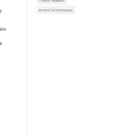
Trevor Howard
écrans britanniques
z
ilm
f
le