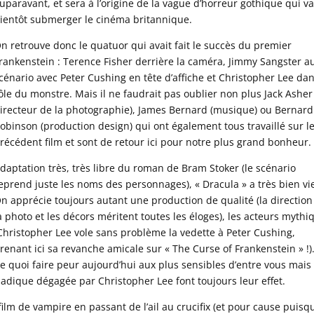
uparavant, et sera à l’origine de la vague d’horreur gothique qui v
ientôt submerger le cinéma britannique.
n retrouve donc le quatuor qui avait fait le succès du premier
rankenstein : Terence Fisher derrière la caméra, Jimmy Sangster a
cénario avec Peter Cushing en tête d’affiche et Christopher Lee dan
ôle du monstre. Mais il ne faudrait pas oublier non plus Jack Asher 
irecteur de la photographie), James Bernard (musique) ou Bernard
obinson (production design) qui ont également tous travaillé sur l
récédent film et sont de retour ici pour notre plus grand bonheur.
daptation très, très libre du roman de Bram Stoker (le scénario
eprend juste les noms des personnages), « Dracula » a très bien viei
n apprécie toujours autant une production de qualité (la direction
a photo et les décors méritent toutes les éloges), les acteurs mythi
Christopher Lee vole sans problème la vedette à Peter Cushing,
renant ici sa revanche amicale sur « The Curse of Frankenstein » !)
e quoi faire peur aujourd’hui aux plus sensibles d’entre vous mais
 sadique dégagée par Christopher Lee font toujours leur effet.
ilm de vampire en passant de l’ail au crucifix (et pour cause puisq