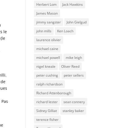
a
Herbert Lom
Jack Hawkins
James Mason
jimmy sangster
John Gielgud
u
john mills
Ken Loach
s le
(le
laurence olivier
michael caine
e
michael powell
mike leigh
nigel kneale
Oliver Reed
lli.
peter cushing
peter sellers
 de
ralph richardson
ques
Richard Attenborough
. Pas
richard lester
sean connery
Sidney Gilliat
stanley baker
terence fisher
ue