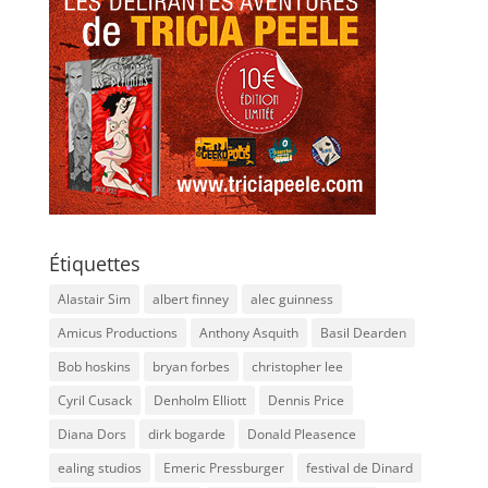
Étiquettes
Alastair Sim
albert finney
alec guinness
Amicus Productions
Anthony Asquith
Basil Dearden
Bob hoskins
bryan forbes
christopher lee
Cyril Cusack
Denholm Elliott
Dennis Price
Diana Dors
dirk bogarde
Donald Pleasence
ealing studios
Emeric Pressburger
festival de Dinard