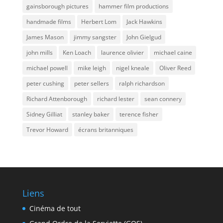
gainsborough pictures
hammer film productions
handmade films
Herbert Lom
Jack Hawkins
James Mason
jimmy sangster
John Gielgud
john mills
Ken Loach
laurence olivier
michael caine
michael powell
mike leigh
nigel kneale
Oliver Reed
peter cushing
peter sellers
ralph richardson
Richard Attenborough
richard lester
sean connery
Sidney Gilliat
stanley baker
terence fisher
Trevor Howard
écrans britanniques
Liens
Cinéma de tout