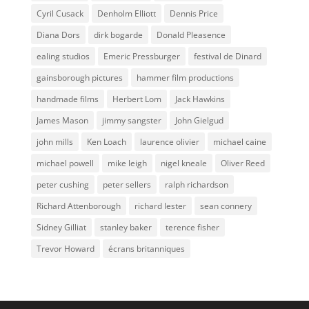
Cyril Cusack
Denholm Elliott
Dennis Price
Diana Dors
dirk bogarde
Donald Pleasence
ealing studios
Emeric Pressburger
festival de Dinard
gainsborough pictures
hammer film productions
handmade films
Herbert Lom
Jack Hawkins
James Mason
jimmy sangster
John Gielgud
john mills
Ken Loach
laurence olivier
michael caine
michael powell
mike leigh
nigel kneale
Oliver Reed
peter cushing
peter sellers
ralph richardson
Richard Attenborough
richard lester
sean connery
Sidney Gilliat
stanley baker
terence fisher
Trevor Howard
écrans britanniques