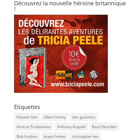
Découvrez la nouvelle héroïne britannique
!
Étiquettes
Alastair Sim
albert finney
alec guinness
Amicus Productions
Anthony Asquith
Basil Dearden
Bob hoskins
bryan forbes
christopher lee