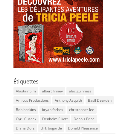
Étiquettes
Alastair Sim
albert finney
alec guinness
Amicus Productions
Anthony Asquith
Basil Dearden
Bob hoskins
bryan forbes
christopher lee
Cyril Cusack
Denholm Elliott
Dennis Price
Diana Dors
dirk bogarde
Donald Pleasence