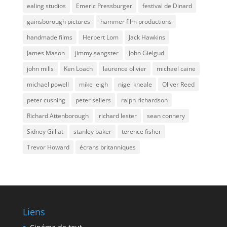
ealing studios
Emeric Pressburger
festival de Dinard
gainsborough pictures
hammer film productions
handmade films
Herbert Lom
Jack Hawkins
James Mason
jimmy sangster
John Gielgud
john mills
Ken Loach
laurence olivier
michael caine
michael powell
mike leigh
nigel kneale
Oliver Reed
peter cushing
peter sellers
ralph richardson
Richard Attenborough
richard lester
sean connery
Sidney Gilliat
stanley baker
terence fisher
Trevor Howard
écrans britanniques
Liens