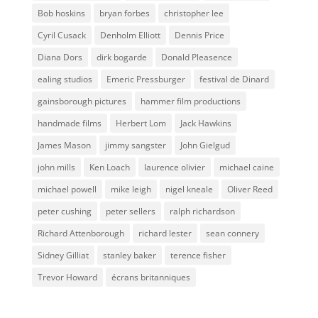
Bob hoskins
bryan forbes
christopher lee
Cyril Cusack
Denholm Elliott
Dennis Price
Diana Dors
dirk bogarde
Donald Pleasence
ealing studios
Emeric Pressburger
festival de Dinard
gainsborough pictures
hammer film productions
handmade films
Herbert Lom
Jack Hawkins
James Mason
jimmy sangster
John Gielgud
john mills
Ken Loach
laurence olivier
michael caine
michael powell
mike leigh
nigel kneale
Oliver Reed
peter cushing
peter sellers
ralph richardson
Richard Attenborough
richard lester
sean connery
Sidney Gilliat
stanley baker
terence fisher
Trevor Howard
écrans britanniques