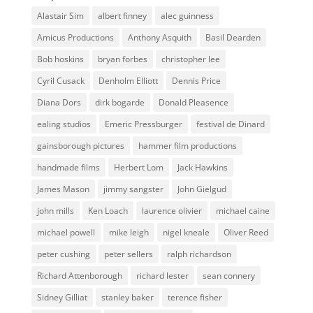
Alastair Sim
albert finney
alec guinness
Amicus Productions
Anthony Asquith
Basil Dearden
Bob hoskins
bryan forbes
christopher lee
Cyril Cusack
Denholm Elliott
Dennis Price
Diana Dors
dirk bogarde
Donald Pleasence
ealing studios
Emeric Pressburger
festival de Dinard
gainsborough pictures
hammer film productions
handmade films
Herbert Lom
Jack Hawkins
James Mason
jimmy sangster
John Gielgud
john mills
Ken Loach
laurence olivier
michael caine
michael powell
mike leigh
nigel kneale
Oliver Reed
peter cushing
peter sellers
ralph richardson
Richard Attenborough
richard lester
sean connery
Sidney Gilliat
stanley baker
terence fisher