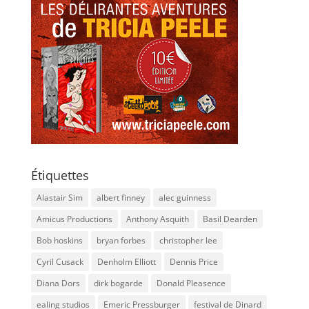
Étiquettes
Alastair Sim
albert finney
alec guinness
Amicus Productions
Anthony Asquith
Basil Dearden
Bob hoskins
bryan forbes
christopher lee
Cyril Cusack
Denholm Elliott
Dennis Price
Diana Dors
dirk bogarde
Donald Pleasence
ealing studios
Emeric Pressburger
festival de Dinard