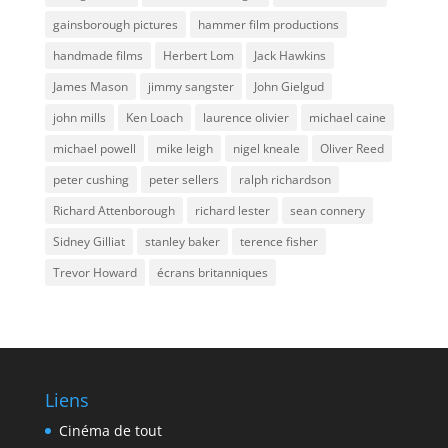
gainsborough pictures
hammer film productions
handmade films
Herbert Lom
Jack Hawkins
James Mason
jimmy sangster
John Gielgud
john mills
Ken Loach
laurence olivier
michael caine
michael powell
mike leigh
nigel kneale
Oliver Reed
peter cushing
peter sellers
ralph richardson
Richard Attenborough
richard lester
sean connery
Sidney Gilliat
stanley baker
terence fisher
Trevor Howard
écrans britanniques
Liens
Cinéma de tout