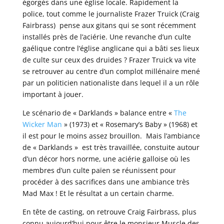
égorgés dans une église locale. Rapidement la
police, tout comme le journaliste Frazer Truick (Craig
Fairbrass) pense aux gitans qui se sont récemment
installés près de l’aciérie. Une revanche d’un culte
gaélique contre l’église anglicane qui a bâti ses lieux
de culte sur ceux des druides ? Frazer Truick va vite
se retrouver au centre d’un complot millénaire mené
par un politicien nationaliste dans lequel il a un rôle
important à jouer.
Le scénario de « Darklands » balance entre «
The
Wicker Man
» (1973) et « Rosemary’s Baby » (1968) et
il est pour le moins assez brouillon. Mais l’ambiance
de « Darklands » est très travaillée, constuite autour
d’un décor hors norme, une aciérie galloise où les
membres d’un culte païen se réunissent pour
procéder à des sacrifices dans une ambiance très
Mad Max ! Et le résultat a un certain charme.
En tête de casting, on retrouve Craig Fairbrass, plus
connu aujourd’hui pour être le monsieur Muscle des