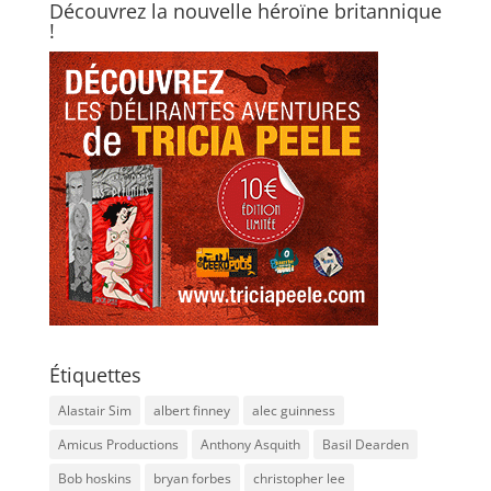
Découvrez la nouvelle héroïne britannique
!
Étiquettes
Alastair Sim
albert finney
alec guinness
Amicus Productions
Anthony Asquith
Basil Dearden
Bob hoskins
bryan forbes
christopher lee