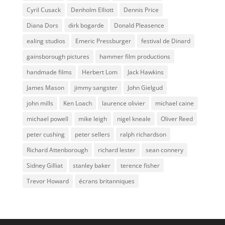
Cyril Cusack
Denholm Elliott
Dennis Price
Diana Dors
dirk bogarde
Donald Pleasence
ealing studios
Emeric Pressburger
festival de Dinard
gainsborough pictures
hammer film productions
handmade films
Herbert Lom
Jack Hawkins
James Mason
jimmy sangster
John Gielgud
john mills
Ken Loach
laurence olivier
michael caine
michael powell
mike leigh
nigel kneale
Oliver Reed
peter cushing
peter sellers
ralph richardson
Richard Attenborough
richard lester
sean connery
Sidney Gilliat
stanley baker
terence fisher
Trevor Howard
écrans britanniques