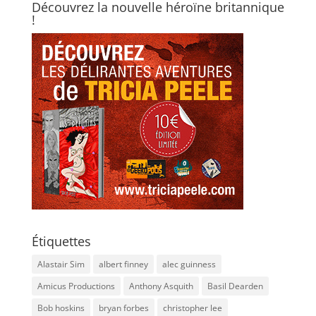
Découvrez la nouvelle héroïne britannique
!
Étiquettes
Alastair Sim
albert finney
alec guinness
Amicus Productions
Anthony Asquith
Basil Dearden
Bob hoskins
bryan forbes
christopher lee