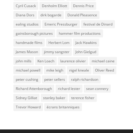
Cyril Cusack
Denholm Elliott
Dennis Price
Diana Dors
dirk bogarde
Donald Pleasence
ealing studios
Emeric Pressburger
festival de Dinard
gainsborough pictures
hammer film productions
handmade films
Herbert Lom
Jack Hawkins
James Mason
jimmy sangster
John Gielgud
john mills
Ken Loach
laurence olivier
michael caine
michael powell
mike leigh
nigel kneale
Oliver Reed
peter cushing
peter sellers
ralph richardson
Richard Attenborough
richard lester
sean connery
Sidney Gilliat
stanley baker
terence fisher
Trevor Howard
écrans britanniques