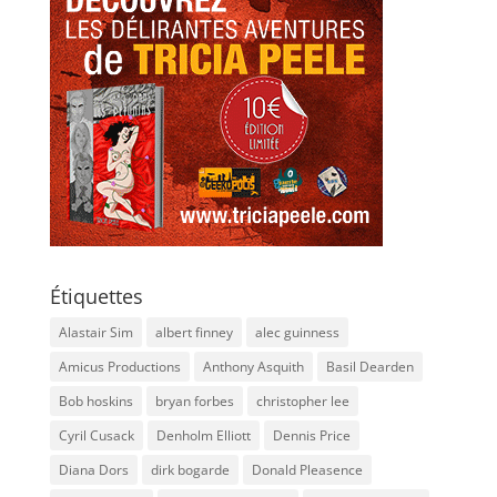
Étiquettes
Alastair Sim
albert finney
alec guinness
Amicus Productions
Anthony Asquith
Basil Dearden
Bob hoskins
bryan forbes
christopher lee
Cyril Cusack
Denholm Elliott
Dennis Price
Diana Dors
dirk bogarde
Donald Pleasence