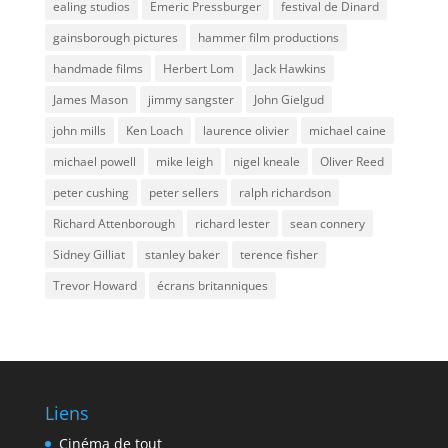
ealing studios
Emeric Pressburger
festival de Dinard
gainsborough pictures
hammer film productions
handmade films
Herbert Lom
Jack Hawkins
James Mason
jimmy sangster
John Gielgud
john mills
Ken Loach
laurence olivier
michael caine
michael powell
mike leigh
nigel kneale
Oliver Reed
peter cushing
peter sellers
ralph richardson
Richard Attenborough
richard lester
sean connery
Sidney Gilliat
stanley baker
terence fisher
Trevor Howard
écrans britanniques
Liens
Cinéma de tout