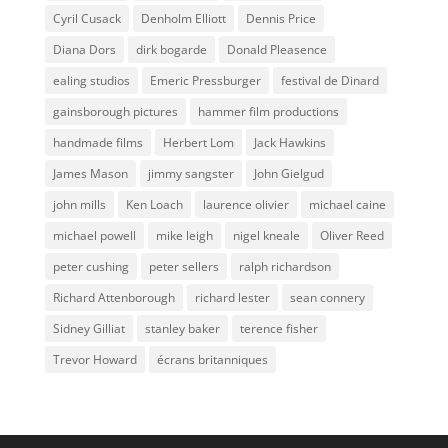
Cyril Cusack
Denholm Elliott
Dennis Price
Diana Dors
dirk bogarde
Donald Pleasence
ealing studios
Emeric Pressburger
festival de Dinard
gainsborough pictures
hammer film productions
handmade films
Herbert Lom
Jack Hawkins
James Mason
jimmy sangster
John Gielgud
john mills
Ken Loach
laurence olivier
michael caine
michael powell
mike leigh
nigel kneale
Oliver Reed
peter cushing
peter sellers
ralph richardson
Richard Attenborough
richard lester
sean connery
Sidney Gilliat
stanley baker
terence fisher
Trevor Howard
écrans britanniques