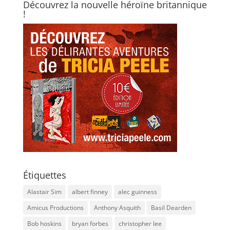
Découvrez la nouvelle héroïne britannique
!
Étiquettes
Alastair Sim
albert finney
alec guinness
Amicus Productions
Anthony Asquith
Basil Dearden
Bob hoskins
bryan forbes
christopher lee