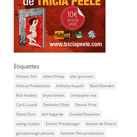
Étiquettes
Alastair Sim
albert finney
alec guinness
Amicus Productions
Anthony Asquith
Basil Dearden
Bob hoskins
bryan forbes
christopher lee
Cyril Cusack
Denholm Elliott
Dennis Price
Diana Dors
dirk bogarde
Donald Pleasence
ealing studios
Emeric Pressburger
festival de Dinard
gainsborough pictures
hammer film productions