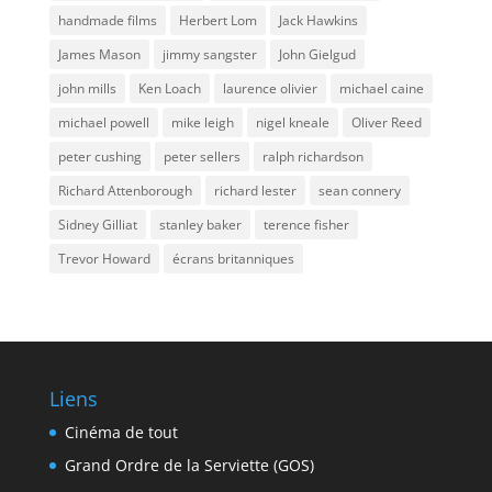
handmade films
Herbert Lom
Jack Hawkins
James Mason
jimmy sangster
John Gielgud
john mills
Ken Loach
laurence olivier
michael caine
michael powell
mike leigh
nigel kneale
Oliver Reed
peter cushing
peter sellers
ralph richardson
Richard Attenborough
richard lester
sean connery
Sidney Gilliat
stanley baker
terence fisher
Trevor Howard
écrans britanniques
Liens
Cinéma de tout
Grand Ordre de la Serviette (GOS)