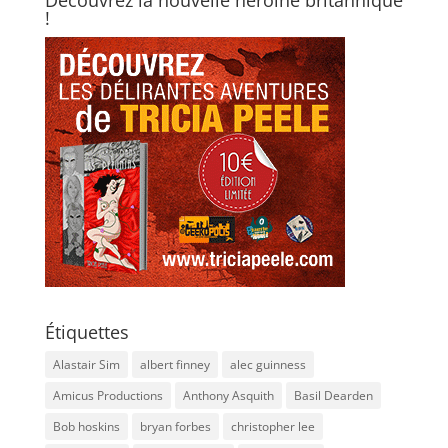
!
Étiquettes
Alastair Sim
albert finney
alec guinness
Amicus Productions
Anthony Asquith
Basil Dearden
Bob hoskins
bryan forbes
christopher lee