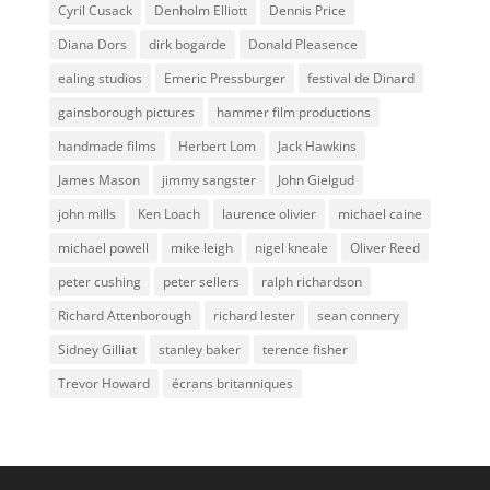
Cyril Cusack
Denholm Elliott
Dennis Price
Diana Dors
dirk bogarde
Donald Pleasence
ealing studios
Emeric Pressburger
festival de Dinard
gainsborough pictures
hammer film productions
handmade films
Herbert Lom
Jack Hawkins
James Mason
jimmy sangster
John Gielgud
john mills
Ken Loach
laurence olivier
michael caine
michael powell
mike leigh
nigel kneale
Oliver Reed
peter cushing
peter sellers
ralph richardson
Richard Attenborough
richard lester
sean connery
Sidney Gilliat
stanley baker
terence fisher
Trevor Howard
écrans britanniques