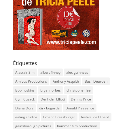
Étiquettes
Alastair Sim
albert finney
alec guinness
Amicus Productions
Anthony Asquith
Basil Dearden
Bob hoskins
bryan forbes
christopher lee
Cyril Cusack
Denholm Elliott
Dennis Price
Diana Dors
dirk bogarde
Donald Pleasence
ealing studios
Emeric Pressburger
festival de Dinard
gainsborough pictures
hammer film productions