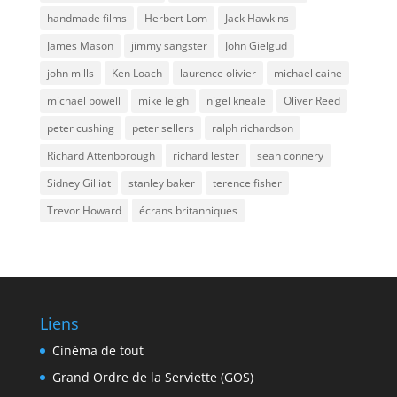
handmade films
Herbert Lom
Jack Hawkins
James Mason
jimmy sangster
John Gielgud
john mills
Ken Loach
laurence olivier
michael caine
michael powell
mike leigh
nigel kneale
Oliver Reed
peter cushing
peter sellers
ralph richardson
Richard Attenborough
richard lester
sean connery
Sidney Gilliat
stanley baker
terence fisher
Trevor Howard
écrans britanniques
Liens
Cinéma de tout
Grand Ordre de la Serviette (GOS)