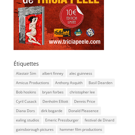
Étiquettes
Alastair Sim
albert finney
alec guinness
Amicus Productions
Anthony Asquith
Basil Dearden
Bob hoskins
bryan forbes
christopher lee
Cyril Cusack
Denholm Elliott
Dennis Price
Diana Dors
dirk bogarde
Donald Pleasence
ealing studios
Emeric Pressburger
festival de Dinard
gainsborough pictures
hammer film productions