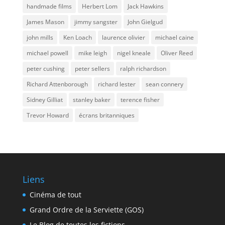
handmade films
Herbert Lom
Jack Hawkins
James Mason
jimmy sangster
John Gielgud
john mills
Ken Loach
laurence olivier
michael caine
michael powell
mike leigh
nigel kneale
Oliver Reed
peter cushing
peter sellers
ralph richardson
Richard Attenborough
richard lester
sean connery
Sidney Gilliat
stanley baker
terence fisher
Trevor Howard
écrans britanniques
Liens
Cinéma de tout
Grand Ordre de la Serviette (GOS)
Le Blog de toutes les fictions