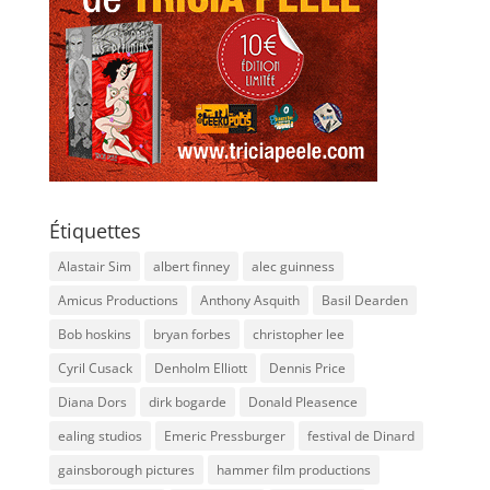
Étiquettes
Alastair Sim
albert finney
alec guinness
Amicus Productions
Anthony Asquith
Basil Dearden
Bob hoskins
bryan forbes
christopher lee
Cyril Cusack
Denholm Elliott
Dennis Price
Diana Dors
dirk bogarde
Donald Pleasence
ealing studios
Emeric Pressburger
festival de Dinard
gainsborough pictures
hammer film productions