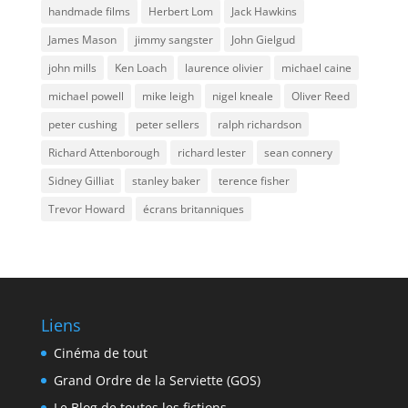
handmade films
Herbert Lom
Jack Hawkins
James Mason
jimmy sangster
John Gielgud
john mills
Ken Loach
laurence olivier
michael caine
michael powell
mike leigh
nigel kneale
Oliver Reed
peter cushing
peter sellers
ralph richardson
Richard Attenborough
richard lester
sean connery
Sidney Gilliat
stanley baker
terence fisher
Trevor Howard
écrans britanniques
Liens
Cinéma de tout
Grand Ordre de la Serviette (GOS)
Le Blog de toutes les fictions