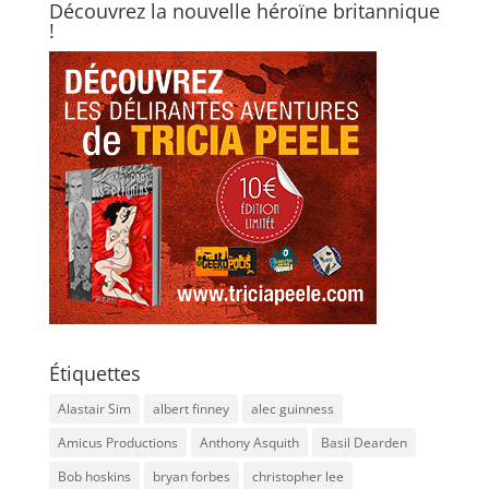
Découvrez la nouvelle héroïne britannique
!
Étiquettes
Alastair Sim
albert finney
alec guinness
Amicus Productions
Anthony Asquith
Basil Dearden
Bob hoskins
bryan forbes
christopher lee