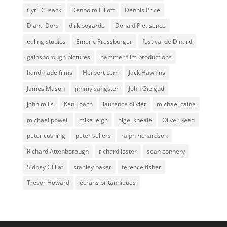
Cyril Cusack
Denholm Elliott
Dennis Price
Diana Dors
dirk bogarde
Donald Pleasence
ealing studios
Emeric Pressburger
festival de Dinard
gainsborough pictures
hammer film productions
handmade films
Herbert Lom
Jack Hawkins
James Mason
jimmy sangster
John Gielgud
john mills
Ken Loach
laurence olivier
michael caine
michael powell
mike leigh
nigel kneale
Oliver Reed
peter cushing
peter sellers
ralph richardson
Richard Attenborough
richard lester
sean connery
Sidney Gilliat
stanley baker
terence fisher
Trevor Howard
écrans britanniques