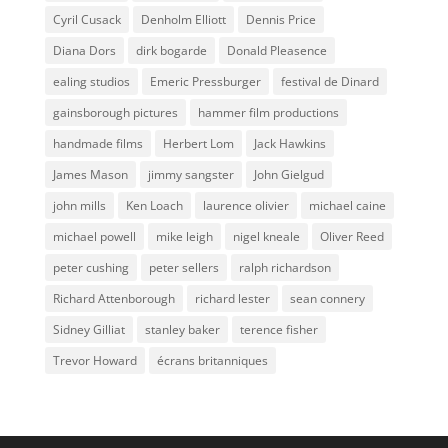
Cyril Cusack
Denholm Elliott
Dennis Price
Diana Dors
dirk bogarde
Donald Pleasence
ealing studios
Emeric Pressburger
festival de Dinard
gainsborough pictures
hammer film productions
handmade films
Herbert Lom
Jack Hawkins
James Mason
jimmy sangster
John Gielgud
john mills
Ken Loach
laurence olivier
michael caine
michael powell
mike leigh
nigel kneale
Oliver Reed
peter cushing
peter sellers
ralph richardson
Richard Attenborough
richard lester
sean connery
Sidney Gilliat
stanley baker
terence fisher
Trevor Howard
écrans britanniques