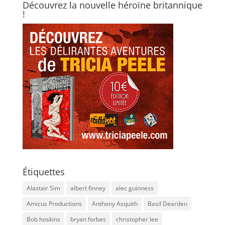
Découvrez la nouvelle héroïne britannique
!
Étiquettes
Alastair Sim
albert finney
alec guinness
Amicus Productions
Anthony Asquith
Basil Dearden
Bob hoskins
bryan forbes
christopher lee