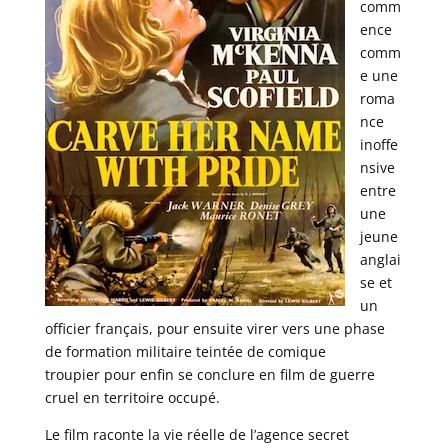
comm
ence
comm
e une
roma
nce
inoffe
nsive
entre
une
jeune
anglai
se et
un
officier français, pour ensuite virer vers une phase
de formation militaire teintée de comique
troupier pour enfin se conclure en film de guerre
cruel en territoire occupé.
Le film raconte la vie réelle de l’agence secret