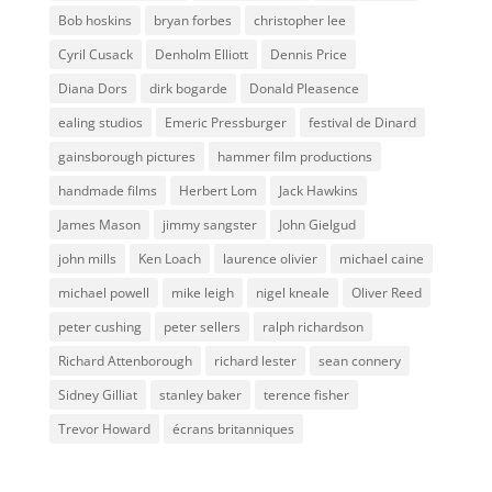
Bob hoskins
bryan forbes
christopher lee
Cyril Cusack
Denholm Elliott
Dennis Price
Diana Dors
dirk bogarde
Donald Pleasence
ealing studios
Emeric Pressburger
festival de Dinard
gainsborough pictures
hammer film productions
handmade films
Herbert Lom
Jack Hawkins
James Mason
jimmy sangster
John Gielgud
john mills
Ken Loach
laurence olivier
michael caine
michael powell
mike leigh
nigel kneale
Oliver Reed
peter cushing
peter sellers
ralph richardson
Richard Attenborough
richard lester
sean connery
Sidney Gilliat
stanley baker
terence fisher
Trevor Howard
écrans britanniques