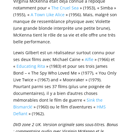
Virginia McKenna était déjà connue à l’époque
notamment pour «
The Cruel Sea
» (1953), « Simba »
(1955), «
A Town Like Alice
» (1956). Mais, malgré son
manque de ressemblance physique avec Violette
(une grande blonde interprète une petite brune),
McKenna tient le rôle de sa vie et elle offre une très
belle performance.
Lewis Gilbert est un réalisateur surtout connu pour
ses deux films avec Michael Caine «
Alfie
» (1966) et
«
Educating Rita
» (1983) et pour ses trois James
Bond – « The Spy Who Loved Me » (1977), « You Only
Live Twice » (1967) and « Moonraker » (1979).
Pourtant parmi ses 37 films (plus une poignée de
documentaires), il y a bien d’autres choses
mémorables dont le film de guerre «
Sink the
Bismarck!
» (1960) ou le film d’aventures «
HMS
Defiant
» (1962).
DVD zone 2 UK. Version originale sans sous-titres. Bonus
: commentaire audio avec Virginia McKenna et le