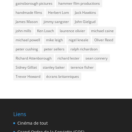
gainsborough pictures
hammer film productions
handmade films
Herbert Lom
Jack Hawkins
James Mason
jimmy sangster
John Gielgud
john mills
Ken Loach
laurence olivier
michael caine
michael powell
mike leigh
nigel kneale
Oliver Reed
peter cushing
peter sellers
ralph richardson
Richard Attenborough
richard lester
sean connery
Sidney Gilliat
stanley baker
terence fisher
Trevor Howard
écrans britanniques
Liens
Cinéma de tout
Grand Ordre de la Serviette (GOS)