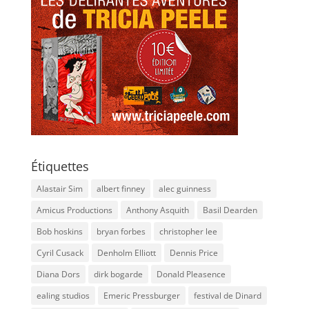
Étiquettes
Alastair Sim
albert finney
alec guinness
Amicus Productions
Anthony Asquith
Basil Dearden
Bob hoskins
bryan forbes
christopher lee
Cyril Cusack
Denholm Elliott
Dennis Price
Diana Dors
dirk bogarde
Donald Pleasence
ealing studios
Emeric Pressburger
festival de Dinard