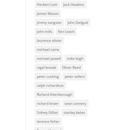
Herbert Lom
Jack Hawkins
James Mason
jimmy sangster
John Gielgud
john mills
Ken Loach
laurence olivier
michael caine
michael powell
mike leigh
nigel kneale
Oliver Reed
peter cushing
peter sellers
ralph richardson
Richard Attenborough
richard lester
sean connery
Sidney Gilliat
stanley baker
terence fisher