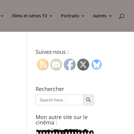
Films et séries TV
Portraits
Autres
Suivez-nous :
Rechercher
Search Button
Search
for:
Mon autre site sur le
cinéma :