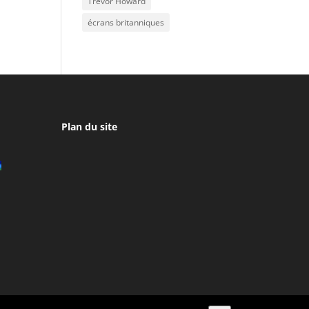
Trevor Howard
écrans britanniques
Plan du site