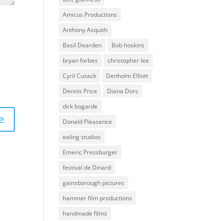
Amicus Productions
Anthony Asquith
Basil Dearden
Bob hoskins
bryan forbes
christopher lee
Cyril Cusack
Denholm Elliott
Dennis Price
Diana Dors
dirk bogarde
Donald Pleasence
ealing studios
Emeric Pressburger
festival de Dinard
gainsborough pictures
hammer film productions
handmade films