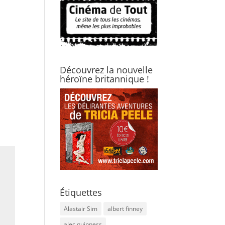
Découvrez la nouvelle
héroïne britannique !
Étiquettes
Alastair Sim
albert finney
alec guinness