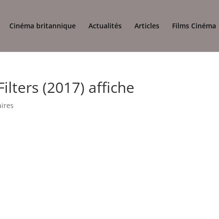
Cinéma britannique
Actualités
Articles
Films Cinéma
ilters (2017) affiche
ires