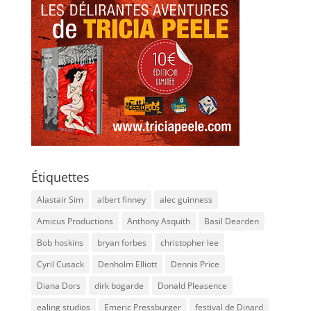
Étiquettes
Alastair Sim
albert finney
alec guinness
Amicus Productions
Anthony Asquith
Basil Dearden
Bob hoskins
bryan forbes
christopher lee
Cyril Cusack
Denholm Elliott
Dennis Price
Diana Dors
dirk bogarde
Donald Pleasence
ealing studios
Emeric Pressburger
festival de Dinard