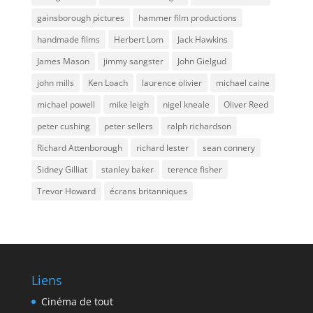
gainsborough pictures
hammer film productions
handmade films
Herbert Lom
Jack Hawkins
James Mason
jimmy sangster
John Gielgud
john mills
Ken Loach
laurence olivier
michael caine
michael powell
mike leigh
nigel kneale
Oliver Reed
peter cushing
peter sellers
ralph richardson
Richard Attenborough
richard lester
sean connery
Sidney Gilliat
stanley baker
terence fisher
Trevor Howard
écrans britanniques
Liens
Cinéma de tout