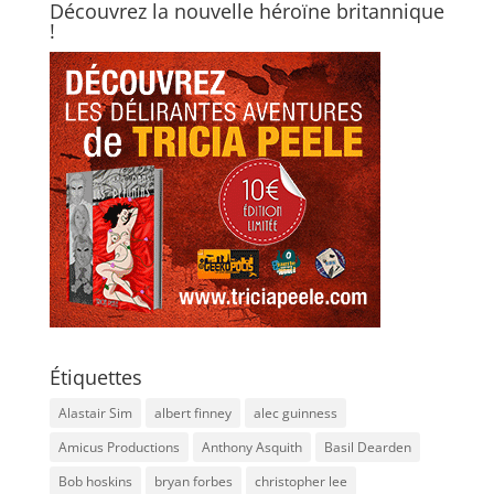
Découvrez la nouvelle héroïne britannique
!
Étiquettes
Alastair Sim
albert finney
alec guinness
Amicus Productions
Anthony Asquith
Basil Dearden
Bob hoskins
bryan forbes
christopher lee