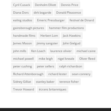
Cyril Cusack
Denholm Elliott
Dennis Price
Diana Dors
dirk bogarde
Donald Pleasence
ealing studios
Emeric Pressburger
festival de Dinard
gainsborough pictures
hammer film productions
handmade films
Herbert Lom
Jack Hawkins
James Mason
jimmy sangster
John Gielgud
john mills
Ken Loach
laurence olivier
michael caine
michael powell
mike leigh
nigel kneale
Oliver Reed
peter cushing
peter sellers
ralph richardson
Richard Attenborough
richard lester
sean connery
Sidney Gilliat
stanley baker
terence fisher
Trevor Howard
écrans britanniques