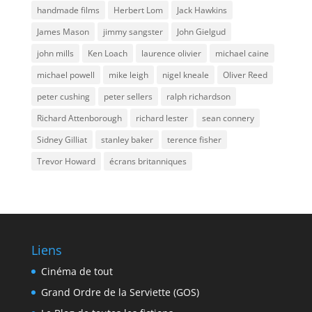
handmade films
Herbert Lom
Jack Hawkins
James Mason
jimmy sangster
John Gielgud
john mills
Ken Loach
laurence olivier
michael caine
michael powell
mike leigh
nigel kneale
Oliver Reed
peter cushing
peter sellers
ralph richardson
Richard Attenborough
richard lester
sean connery
Sidney Gilliat
stanley baker
terence fisher
Trevor Howard
écrans britanniques
Liens
Cinéma de tout
Grand Ordre de la Serviette (GOS)