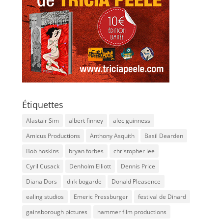
Étiquettes
Alastair Sim
albert finney
alec guinness
Amicus Productions
Anthony Asquith
Basil Dearden
Bob hoskins
bryan forbes
christopher lee
Cyril Cusack
Denholm Elliott
Dennis Price
Diana Dors
dirk bogarde
Donald Pleasence
ealing studios
Emeric Pressburger
festival de Dinard
gainsborough pictures
hammer film productions