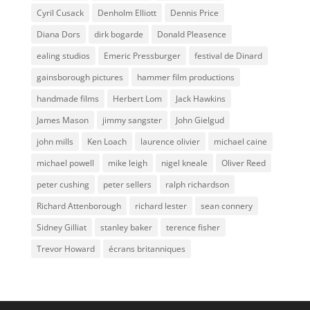
Cyril Cusack
Denholm Elliott
Dennis Price
Diana Dors
dirk bogarde
Donald Pleasence
ealing studios
Emeric Pressburger
festival de Dinard
gainsborough pictures
hammer film productions
handmade films
Herbert Lom
Jack Hawkins
James Mason
jimmy sangster
John Gielgud
john mills
Ken Loach
laurence olivier
michael caine
michael powell
mike leigh
nigel kneale
Oliver Reed
peter cushing
peter sellers
ralph richardson
Richard Attenborough
richard lester
sean connery
Sidney Gilliat
stanley baker
terence fisher
Trevor Howard
écrans britanniques