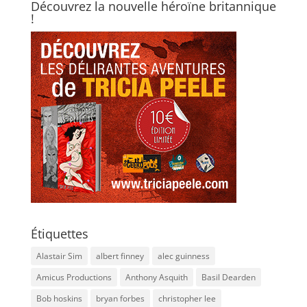
Découvrez la nouvelle héroïne britannique
!
Étiquettes
Alastair Sim
albert finney
alec guinness
Amicus Productions
Anthony Asquith
Basil Dearden
Bob hoskins
bryan forbes
christopher lee