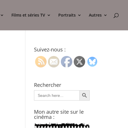
Films et séries TV
Portraits
Autres
Suivez-nous :
Rechercher
Search Button
Search
for:
Mon autre site sur le
cinéma :