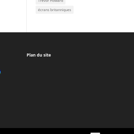
Trevor Howard
écrans britanniques
Plan du site