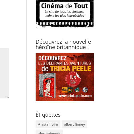
Découvrez la nouvelle
héroïne britannique !
Étiquettes
Alastair Sim
albert finney
alec guinness