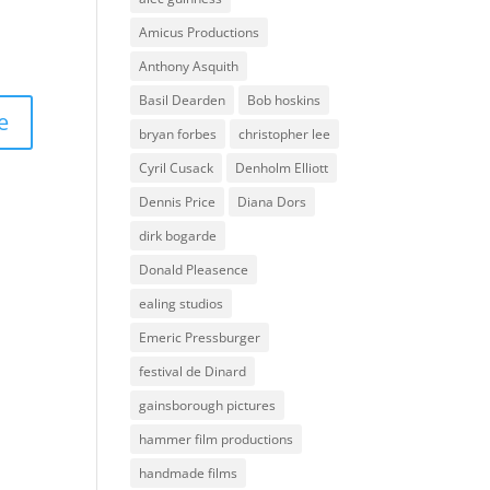
Amicus Productions
Anthony Asquith
Basil Dearden
Bob hoskins
bryan forbes
christopher lee
Cyril Cusack
Denholm Elliott
Dennis Price
Diana Dors
dirk bogarde
Donald Pleasence
ealing studios
Emeric Pressburger
festival de Dinard
gainsborough pictures
hammer film productions
handmade films