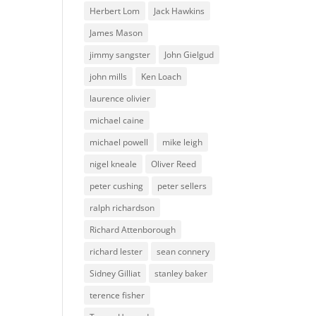
Herbert Lom
Jack Hawkins
James Mason
jimmy sangster
John Gielgud
john mills
Ken Loach
laurence olivier
michael caine
michael powell
mike leigh
nigel kneale
Oliver Reed
peter cushing
peter sellers
ralph richardson
Richard Attenborough
richard lester
sean connery
Sidney Gilliat
stanley baker
terence fisher