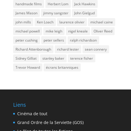
handmade films
Herbert Lom
Jack Hawkins
James Mason
jimmy sangster
John Gielgud
john mills
Ken Loach
laurence olivier
michael caine
michael powell
mike leigh
nigel kneale
Oliver Reed
peter cushing
peter sellers
ralph richardson
Richard Attenborough
richard lester
sean connery
Sidney Gilliat
stanley baker
terence fisher
Trevor Howard
écrans britanniques
Liens
Cinéma de tout
Grand Ordre de la Serviette (GOS)