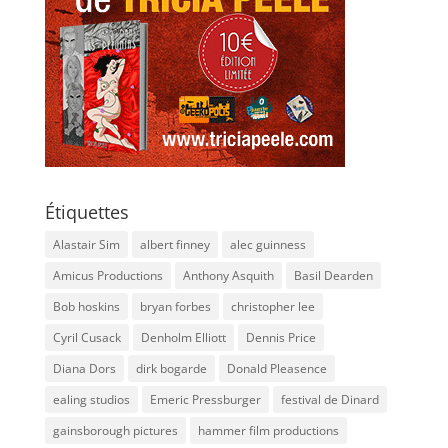
Étiquettes
Alastair Sim
albert finney
alec guinness
Amicus Productions
Anthony Asquith
Basil Dearden
Bob hoskins
bryan forbes
christopher lee
Cyril Cusack
Denholm Elliott
Dennis Price
Diana Dors
dirk bogarde
Donald Pleasence
ealing studios
Emeric Pressburger
festival de Dinard
gainsborough pictures
hammer film productions