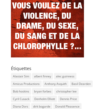
Étiquettes
Alastair Sim
albert finney
alec guinness
Amicus Productions
Anthony Asquith
Basil Dearden
Bob hoskins
bryan forbes
christopher lee
Cyril Cusack
Denholm Elliott
Dennis Price
Diana Dors
dirk bogarde
Donald Pleasence