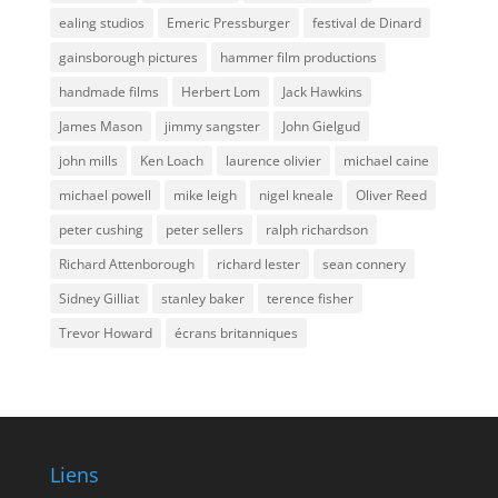
ealing studios
Emeric Pressburger
festival de Dinard
gainsborough pictures
hammer film productions
handmade films
Herbert Lom
Jack Hawkins
James Mason
jimmy sangster
John Gielgud
john mills
Ken Loach
laurence olivier
michael caine
michael powell
mike leigh
nigel kneale
Oliver Reed
peter cushing
peter sellers
ralph richardson
Richard Attenborough
richard lester
sean connery
Sidney Gilliat
stanley baker
terence fisher
Trevor Howard
écrans britanniques
Liens