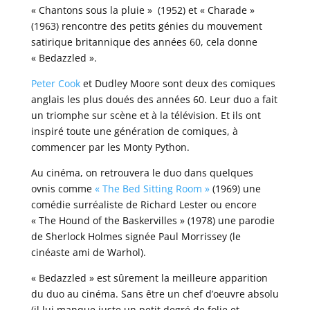
« Chantons sous la pluie » (1952) et « Charade »
(1963) rencontre des petits génies du mouvement
satirique britannique des années 60, cela donne
« Bedazzled ».
Peter Cook
et Dudley Moore sont deux des comiques
anglais les plus doués des années 60. Leur duo a fait
un triomphe sur scène et à la télévision. Et ils ont
inspiré toute une génération de comiques, à
commencer par les Monty Python.
Au cinéma, on retrouvera le duo dans quelques
ovnis comme
« The Bed Sitting Room »
(1969) une
comédie surréaliste de Richard Lester ou encore
« The Hound of the Baskervilles » (1978) une parodie
de Sherlock Holmes signée Paul Morrissey (le
cinéaste ami de Warhol).
« Bedazzled » est sûrement la meilleure apparition
du duo au cinéma. Sans être un chef d’oeuvre absolu
(il lui manque juste un petit degré de folie et