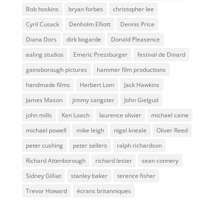
Bob hoskins
bryan forbes
christopher lee
Cyril Cusack
Denholm Elliott
Dennis Price
Diana Dors
dirk bogarde
Donald Pleasence
ealing studios
Emeric Pressburger
festival de Dinard
gainsborough pictures
hammer film productions
handmade films
Herbert Lom
Jack Hawkins
James Mason
jimmy sangster
John Gielgud
john mills
Ken Loach
laurence olivier
michael caine
michael powell
mike leigh
nigel kneale
Oliver Reed
peter cushing
peter sellers
ralph richardson
Richard Attenborough
richard lester
sean connery
Sidney Gilliat
stanley baker
terence fisher
Trevor Howard
écrans britanniques