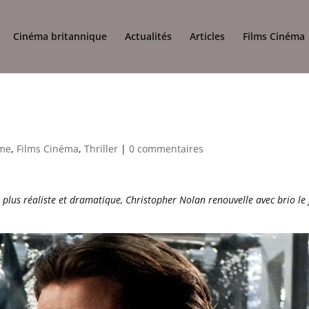
Cinéma britannique
Actualités
Articles
Films Cinéma
ime
,
Films Cinéma
,
Thriller
|
0 commentaires
plus réaliste et dramatique, Christopher Nolan renouvelle avec brio le 