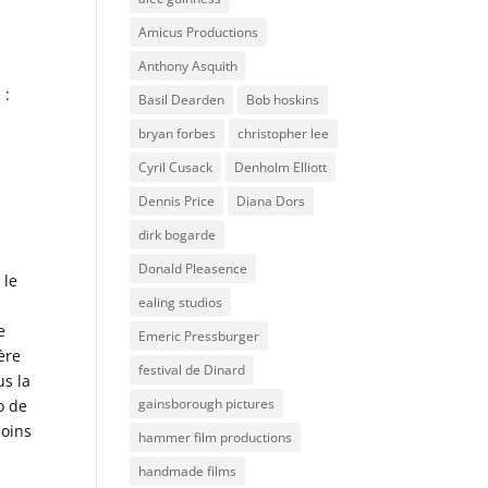
Amicus Productions
Anthony Asquith
 :
Basil Dearden
Bob hoskins
bryan forbes
christopher lee
Cyril Cusack
Denholm Elliott
Dennis Price
Diana Dors
dirk bogarde
Donald Pleasence
 le
ealing studios
e
Emeric Pressburger
ère
festival de Dinard
us la
gainsborough pictures
o de
moins
hammer film productions
handmade films