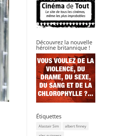
Découvrez la nouvelle
héroïne britannique !
Étiquettes
Alastair Sim
albert finney
alec guinness