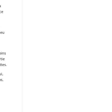
a
 ce
e
peu
oins
tie
ttes.
ui,
os,