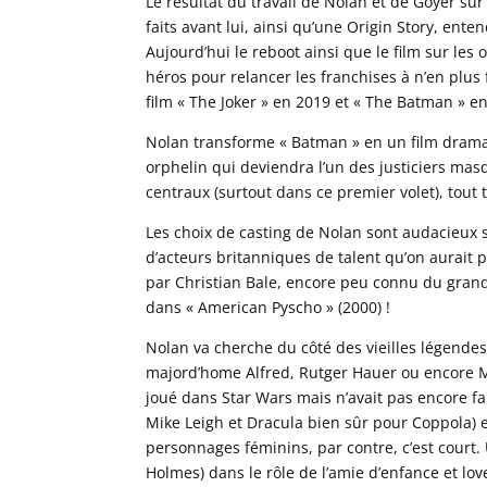
Le résultat du travail de Nolan et de Goyer su
faits avant lui, ainsi qu’une Origin Story, ent
Aujourd’hui le reboot ainsi que le film sur les
héros pour relancer les franchises à n’en plus
film « The Joker » en 2019 et « The Batman » en
Nolan transforme « Batman » en un film drama
orphelin qui deviendra l’un des justiciers mas
centraux (surtout dans ce premier volet), tout
Les choix de casting de Nolan sont audacieux s
d’acteurs britanniques de talent qu’on aurai
par Christian Bale, encore peu connu du grand
dans « American Pyscho » (2000) !
Nolan va cherche du côté des vieilles légendes
majord’home Alfred, Rutger Hauer ou encore M
joué dans Star Wars mais n’avait pas encore fa
Mike Leigh et Dracula bien sûr pour Coppola) e
personnages féminins, par contre, c’est court
Holmes) dans le rôle de l’amie d’enfance et lo