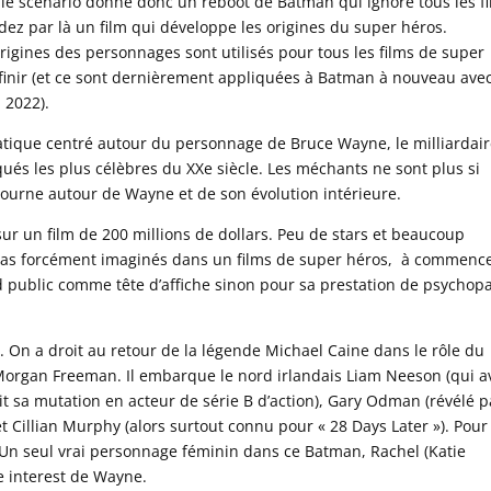
r le scénario donne donc un reboot de Batman qui ignore tous les f
endez par là un film qui développe les origines du super héros.
 origines des personnages sont utilisés pour tous les films de super
 finir (et ce sont dernièrement appliquées à Batman à nouveau avec
 2022).
tique centré autour du personnage de Bruce Wayne, le milliardai
qués les plus célèbres du XXe siècle. Les méchants ne sont plus si
 tourne autour de Wayne et de son évolution intérieure.
ur un film de 200 millions de dollars. Peu de stars et beaucoup
t pas forcément imaginés dans un films de super héros, à commenc
 public comme tête d’affiche sinon pour sa prestation de psychop
. On a droit au retour de la légende Michael Caine dans le rôle du
organ Freeman. Il embarque le nord irlandais Liam Neeson (qui a
it sa mutation en acteur de série B d’action), Gary Odman (révélé p
t Cillian Murphy (alors surtout connu pour « 28 Days Later »). Pour
. Un seul vrai personnage féminin dans ce Batman, Rachel (Katie
ve interest de Wayne.