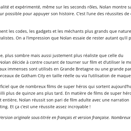
alité et expérimenté, même sur les seconds rôles, Nolan montre s
ur possible pour appuyer son histoire. C’est l’une des réussites de
ent les codes, les gadgets et les méchants plus grands que natur
alistes. On a l’impression que Nolan essaie de rester autant qu’il 
que, plus sombre mais aussi justement plus réaliste que celle du
lan décide à contre courant de tourner sur film et d’utiliser le m
ateaux immenses sont utilisés en Grande Bretagne ou une grande par
rceaux de Gotham City en taille réelle ou via l’utilisation de maque
tificiel que de nombreux films de super héros qui sortent aujourd’h
eilli plus de quinze ans plus tard. En matière de films de super hér
t entière, Nolan réussit son pari de film adulte avec une narration
ting. Et ça c’est une réussite assez incroyable !
Version originale sous-titrée en français et version française. Nombreux