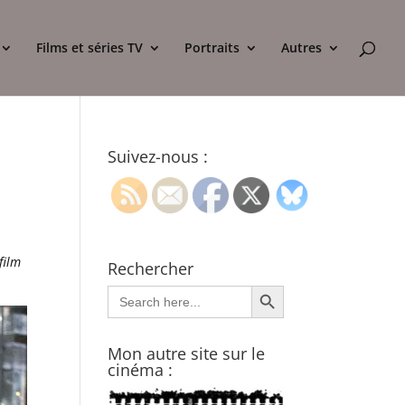
Films et séries TV
Portraits
Autres
Suivez-nous :
film
Rechercher
Search Button
Search
for:
Mon autre site sur le
cinéma :