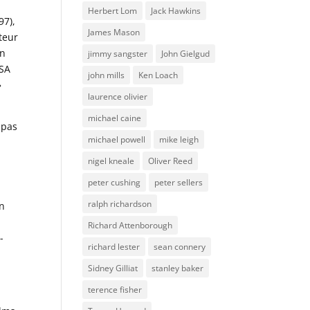
Herbert Lom
Jack Hawkins
97),
James Mason
ateur
en
jimmy sangster
John Gielgud
USA
john mills
Ken Loach
»
laurence olivier
michael caine
 pas
michael powell
mike leigh
nigel kneale
Oliver Reed
a
peter cushing
peter sellers
ralph richardson
on
Richard Attenborough
-
richard lester
sean connery
Sidney Gilliat
stanley baker
terence fisher