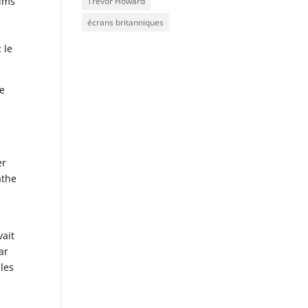
ilms
Trevor Howard
écrans britanniques
 le
re
er
athe
vait
ar
 les