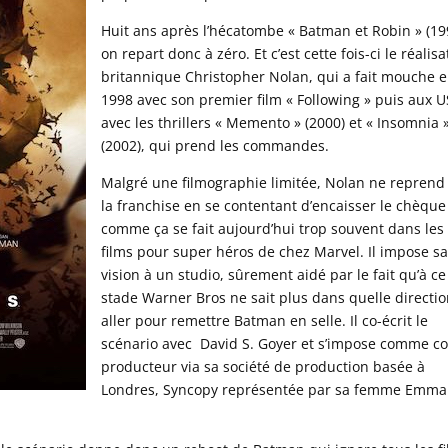
Huit ans après l’hécatombe « Batman et Robin » (19
on repart donc à zéro. Et c’est cette fois-ci le réalis
britannique Christopher Nolan, qui a fait mouche 
1998 avec son premier film « Following » puis aux 
avec les thrillers « Memento » (2000) et « Insomnia 
(2002), qui prend les commandes.
Malgré une filmographie limitée, Nolan ne reprend
la franchise en se contentant d’encaisser le chèque
comme ça se fait aujourd’hui trop souvent dans les
films pour super héros de chez Marvel. Il impose s
vision à un studio, sûrement aidé par le fait qu’à ce
stade Warner Bros ne sait plus dans quelle directi
aller pour remettre Batman en selle. Il co-écrit le
scénario avec David S. Goyer et s’impose comme co
producteur via sa société de production basée à
Londres, Syncopy représentée par sa femme Emma