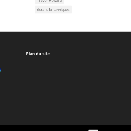
Trevor Howard
écrans britanniques
Plan du site