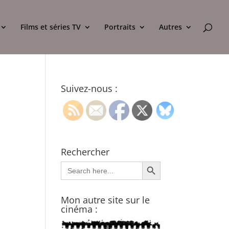
Films et séries TV
Portraits
Autres
Suivez-nous :
Rechercher
Search Button
Search
for:
Mon autre site sur le
cinéma :