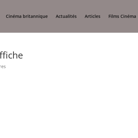
Cinéma britannique
Actualités
Articles
Films Cinéma
ffiche
res