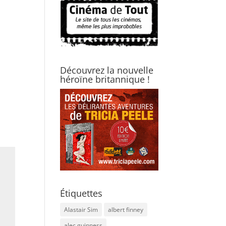
Découvrez la nouvelle
héroïne britannique !
Étiquettes
Alastair Sim
albert finney
alec guinness