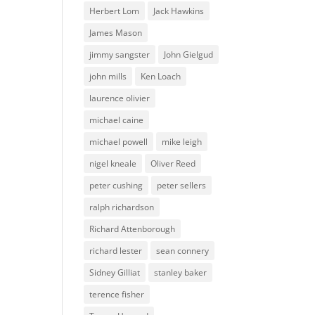
Herbert Lom
Jack Hawkins
James Mason
jimmy sangster
John Gielgud
john mills
Ken Loach
laurence olivier
michael caine
michael powell
mike leigh
nigel kneale
Oliver Reed
peter cushing
peter sellers
ralph richardson
Richard Attenborough
richard lester
sean connery
Sidney Gilliat
stanley baker
terence fisher