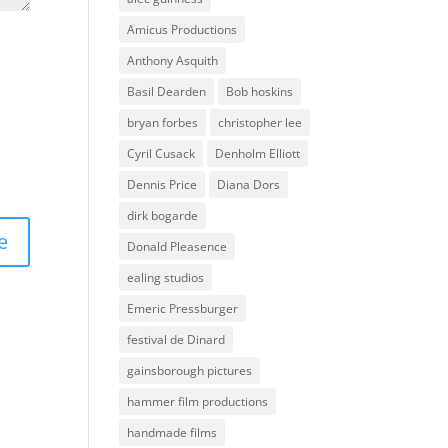
Amicus Productions
Anthony Asquith
Basil Dearden
Bob hoskins
bryan forbes
christopher lee
Cyril Cusack
Denholm Elliott
Dennis Price
Diana Dors
dirk bogarde
Donald Pleasence
ealing studios
Emeric Pressburger
festival de Dinard
gainsborough pictures
hammer film productions
handmade films