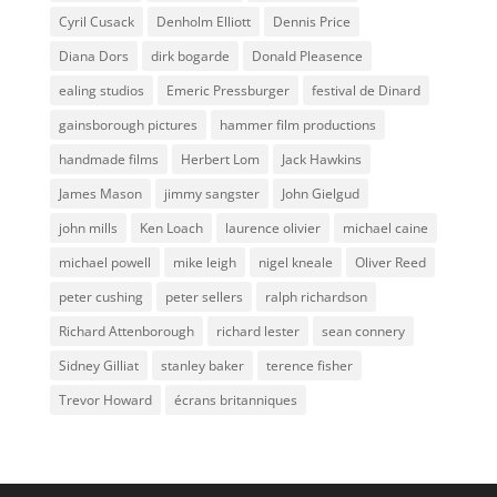
Cyril Cusack
Denholm Elliott
Dennis Price
Diana Dors
dirk bogarde
Donald Pleasence
ealing studios
Emeric Pressburger
festival de Dinard
gainsborough pictures
hammer film productions
handmade films
Herbert Lom
Jack Hawkins
James Mason
jimmy sangster
John Gielgud
john mills
Ken Loach
laurence olivier
michael caine
michael powell
mike leigh
nigel kneale
Oliver Reed
peter cushing
peter sellers
ralph richardson
Richard Attenborough
richard lester
sean connery
Sidney Gilliat
stanley baker
terence fisher
Trevor Howard
écrans britanniques