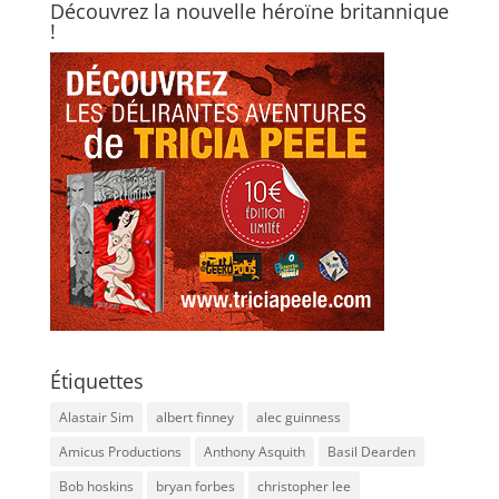
Découvrez la nouvelle héroïne britannique
!
Étiquettes
Alastair Sim
albert finney
alec guinness
Amicus Productions
Anthony Asquith
Basil Dearden
Bob hoskins
bryan forbes
christopher lee