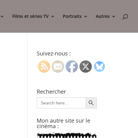
Films et séries TV
Portraits
Autres
Suivez-nous :
Rechercher
Search Button
Search
for:
Mon autre site sur le
cinéma :