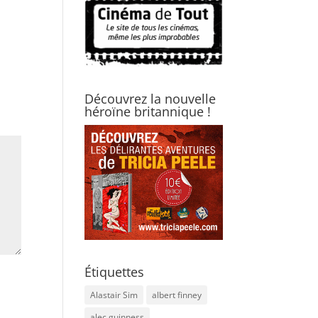
Découvrez la nouvelle
héroïne britannique !
Étiquettes
Alastair Sim
albert finney
alec guinness