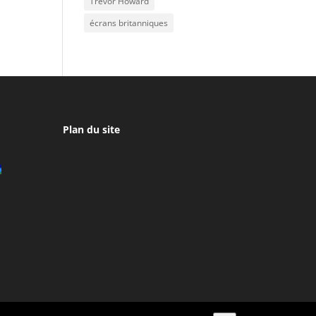
Trevor Howard
écrans britanniques
Plan du site