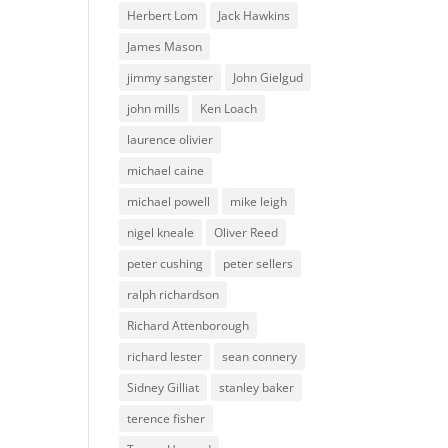
Herbert Lom
Jack Hawkins
James Mason
jimmy sangster
John Gielgud
john mills
Ken Loach
laurence olivier
michael caine
michael powell
mike leigh
nigel kneale
Oliver Reed
peter cushing
peter sellers
ralph richardson
Richard Attenborough
richard lester
sean connery
Sidney Gilliat
stanley baker
terence fisher