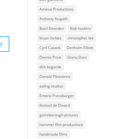
Amicus Productions
Anthony Asquith
Basil Dearden
Bob hoskins
bryan forbes
christopher lee
Cyril Cusack
Denholm Elliott
Dennis Price
Diana Dors
dirk bogarde
Donald Pleasence
ealing studios
Emeric Pressburger
festival de Dinard
gainsborough pictures
hammer film productions
handmade films