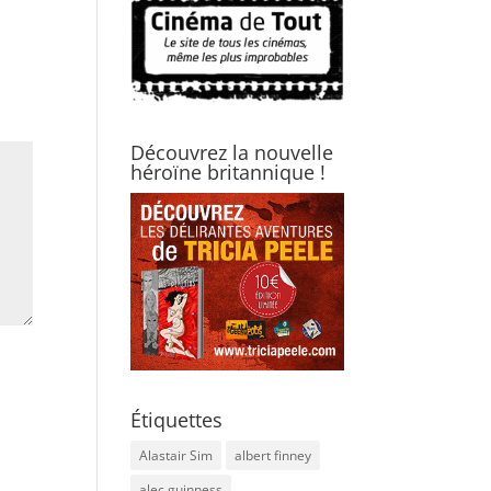
Découvrez la nouvelle
héroïne britannique !
Étiquettes
Alastair Sim
albert finney
alec guinness