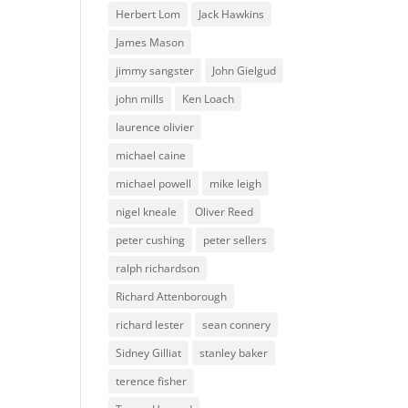
Herbert Lom
Jack Hawkins
James Mason
jimmy sangster
John Gielgud
john mills
Ken Loach
laurence olivier
michael caine
michael powell
mike leigh
nigel kneale
Oliver Reed
peter cushing
peter sellers
ralph richardson
Richard Attenborough
richard lester
sean connery
Sidney Gilliat
stanley baker
terence fisher