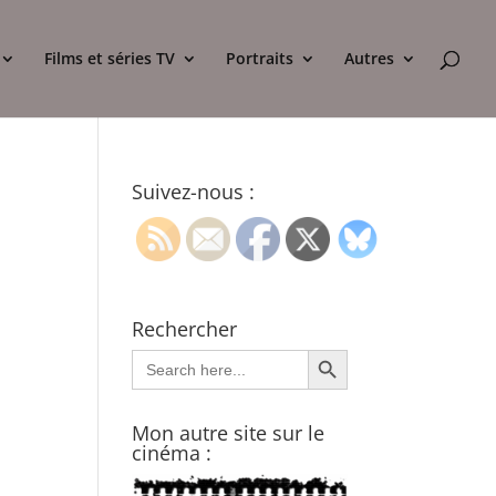
Films et séries TV
Portraits
Autres
Suivez-nous :
Rechercher
Search Button
Search
for:
Mon autre site sur le
cinéma :