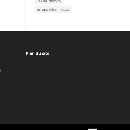
Trevor Howard
écrans britanniques
Plan du site