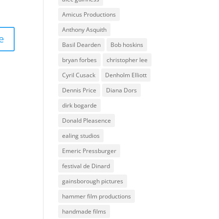
Amicus Productions
Anthony Asquith
Basil Dearden
Bob hoskins
bryan forbes
christopher lee
Cyril Cusack
Denholm Elliott
Dennis Price
Diana Dors
dirk bogarde
Donald Pleasence
ealing studios
Emeric Pressburger
festival de Dinard
gainsborough pictures
hammer film productions
handmade films