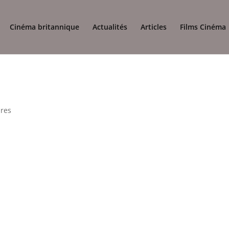
Cinéma britannique
Actualités
Articles
Films Cinéma
res