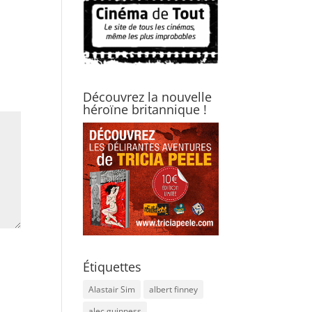
Découvrez la nouvelle
héroïne britannique !
Étiquettes
Alastair Sim
albert finney
alec guinness