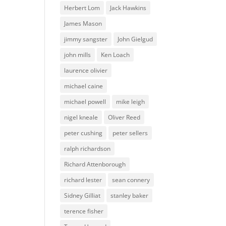
Herbert Lom
Jack Hawkins
James Mason
jimmy sangster
John Gielgud
john mills
Ken Loach
laurence olivier
michael caine
michael powell
mike leigh
nigel kneale
Oliver Reed
peter cushing
peter sellers
ralph richardson
Richard Attenborough
richard lester
sean connery
Sidney Gilliat
stanley baker
terence fisher