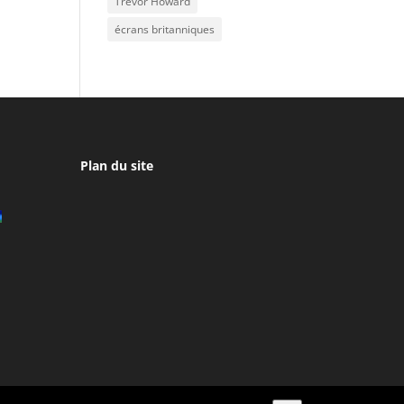
Trevor Howard
écrans britanniques
Plan du site