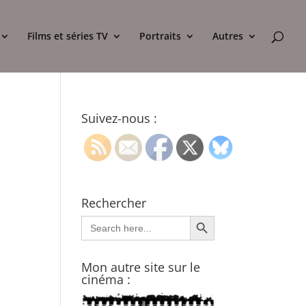
Films et séries TV
Portraits
Autres
Suivez-nous :
Rechercher
Search Button
Search
for:
Mon autre site sur le
cinéma :