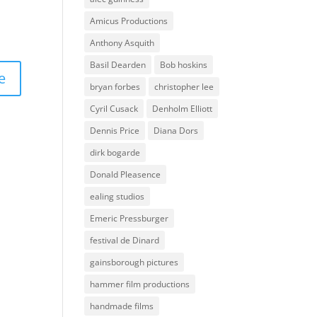
Amicus Productions
Anthony Asquith
Basil Dearden
Bob hoskins
bryan forbes
christopher lee
Cyril Cusack
Denholm Elliott
Dennis Price
Diana Dors
dirk bogarde
Donald Pleasence
ealing studios
Emeric Pressburger
festival de Dinard
gainsborough pictures
hammer film productions
handmade films