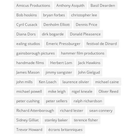
Amicus Productions
Anthony Asquith
Basil Dearden
Bob hoskins
bryan forbes
christopher lee
Cyril Cusack
Denholm Elliott
Dennis Price
Diana Dors
dirk bogarde
Donald Pleasence
ealing studios
Emeric Pressburger
festival de Dinard
gainsborough pictures
hammer film productions
handmade films
Herbert Lom
Jack Hawkins
James Mason
jimmy sangster
John Gielgud
john mills
Ken Loach
laurence olivier
michael caine
michael powell
mike leigh
nigel kneale
Oliver Reed
peter cushing
peter sellers
ralph richardson
Richard Attenborough
richard lester
sean connery
Sidney Gilliat
stanley baker
terence fisher
Trevor Howard
écrans britanniques