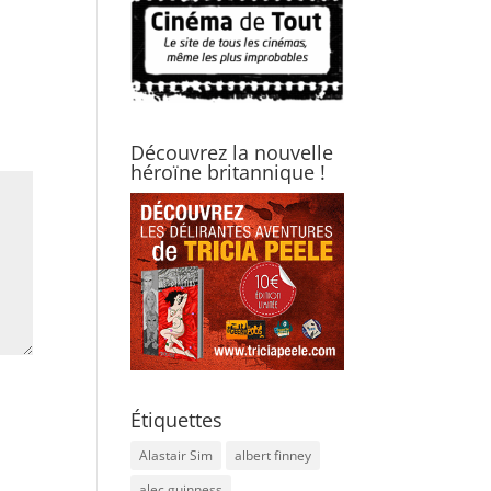
Découvrez la nouvelle
héroïne britannique !
Étiquettes
Alastair Sim
albert finney
alec guinness