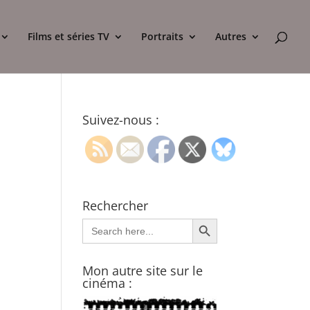
Films et séries TV
Portraits
Autres
Suivez-nous :
Rechercher
Search Button
Search
for:
Mon autre site sur le
cinéma :