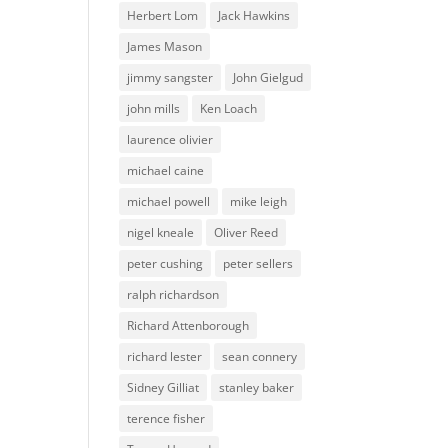
Herbert Lom
Jack Hawkins
James Mason
jimmy sangster
John Gielgud
john mills
Ken Loach
laurence olivier
michael caine
michael powell
mike leigh
nigel kneale
Oliver Reed
peter cushing
peter sellers
ralph richardson
Richard Attenborough
richard lester
sean connery
Sidney Gilliat
stanley baker
terence fisher