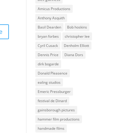
Amicus Productions
Anthony Asquith
Basil Dearden
Bob hoskins
bryan forbes
christopher lee
Cyril Cusack
Denholm Elliott
Dennis Price
Diana Dors
dirk bogarde
Donald Pleasence
ealing studios
Emeric Pressburger
festival de Dinard
gainsborough pictures
hammer film productions
handmade films