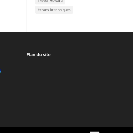
Trevor Howard
écrans britanniques
Plan du site