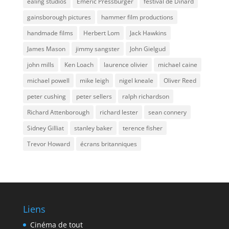
ealing studios
Emeric Pressburger
festival de Dinard
gainsborough pictures
hammer film productions
handmade films
Herbert Lom
Jack Hawkins
James Mason
jimmy sangster
John Gielgud
john mills
Ken Loach
laurence olivier
michael caine
michael powell
mike leigh
nigel kneale
Oliver Reed
peter cushing
peter sellers
ralph richardson
Richard Attenborough
richard lester
sean connery
Sidney Gilliat
stanley baker
terence fisher
Trevor Howard
écrans britanniques
Liens
Cinéma de tout