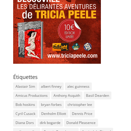
Étiquettes
Alastair Sim
albert finney
alec guinness
Amicus Productions
Anthony Asquith
Basil Dearden
Bob hoskins
bryan forbes
christopher lee
Cyril Cusack
Denholm Elliott
Dennis Price
Diana Dors
dirk bogarde
Donald Pleasence