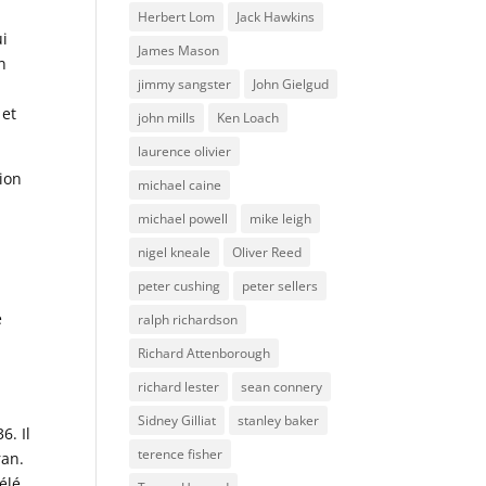
Herbert Lom
Jack Hawkins
ui
James Mason
n
jimmy sangster
John Gielgud
 et
john mills
Ken Loach
laurence olivier
tion
michael caine
michael powell
mike leigh
nigel kneale
Oliver Reed
peter cushing
peter sellers
e
ralph richardson
Richard Attenborough
richard lester
sean connery
Sidney Gilliat
stanley baker
6. Il
terence fisher
ran.
élé