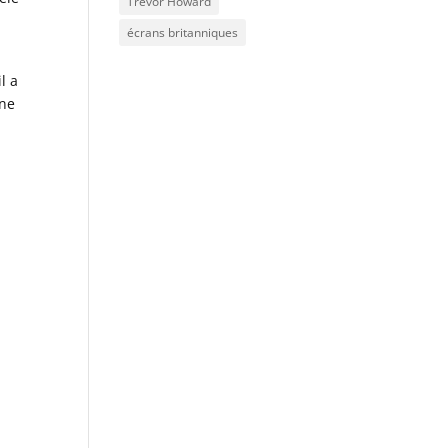
Trevor Howard
écrans britanniques
l a
une