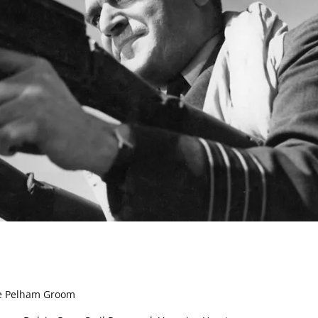
)
 de Pelham Groom