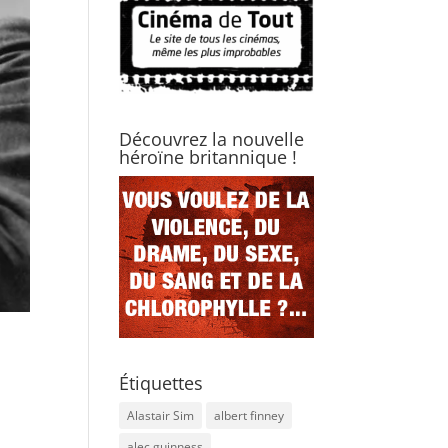
Découvrez la nouvelle
héroïne britannique !
Étiquettes
Alastair Sim
albert finney
alec guinness