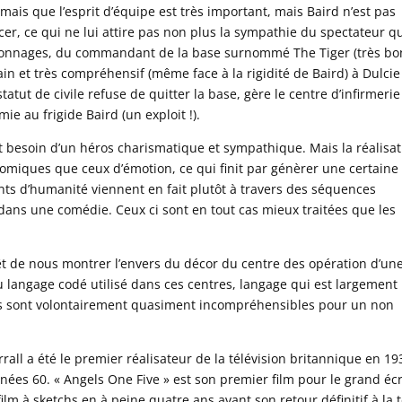
 mais que l’esprit d’équipe est très important, mais Baird n’est pas
r, ce qui ne lui attire pas non plus la sympathie du spectateur q
personnages, du commandant de la base surnommé The Tiger (très bo
in et très compréhensif (même face à la rigidité de Baird) à Dulcie
atut de civile refuse de quitter la base, gère le centre d’infirmerie
ie au frigide Baird (un exploit !).
t besoin d’un héros charismatique et sympathique. Mais la réalisa
omiques que ceux d’émotion, ce qui finit par génèrer une certaine
s d’humanité viennent en fait plutôt à travers des séquences
dans une comédie. Ceux ci sont en tout cas mieux traitées que les
rêt de nous montrer l’envers du décor du centre des opération d’un
au langage codé utilisé dans ces centres, langage qui est largement
utes sont volontairement quasiment incompréhensibles pour un non
all a été le premier réalisateur de la télévision britannique en 193
nnées 60. « Angels One Five » est son premier film pour le grand éc
ilm à sketchs en à peine quatre ans avant son retour définitif à la t