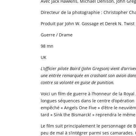
Avec Jack Hawkins, Michael Denison, John Greg
Directeur de la photographie : Christopher Cha
Produit par John W. Gossage et Derek N. Twist 
Guerre / Drame
98 mn
UK
L’officier pilote Baird (John Gregson) vient d’arrive
une entrée remarquée en crashant son avion dans l
contre sa volonté en guise de punition.
Voici un film de guerre à l’honneur de la Roya
longues séquences dans le centre d’opération d
empêché « Angels One Five » d’être le neuvième
tard « Sink the Bismarck! » reprendra le même
Le film suit principalement le personnage de B
peu de mal à s’intégrer parmi ses camarades. 