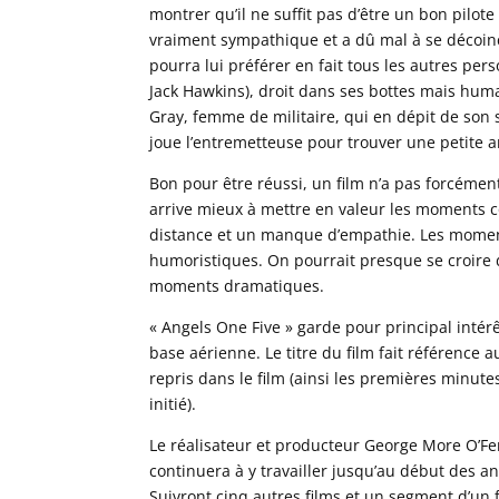
montrer qu’il ne suffit pas d’être un bon pilote
vraiment sympathique et a dû mal à se décoince
pourra lui préférer en fait tous les autres 
Jack Hawkins), droit dans ses bottes mais huma
Gray, femme de militaire, qui en dépit de son st
joue l’entremetteuse pour trouver une petite am
Bon pour être réussi, un film n’a pas forcémen
arrive mieux à mettre en valeur les moments c
distance et un manque d’empathie. Les moment
humoristiques. On pourrait presque se croire 
moments dramatiques.
« Angels One Five » garde pour principal inté
base aérienne. Le titre du film fait référence 
repris dans le film (ainsi les premières min
initié).
Le réalisateur et producteur George More O’Ferr
continuera à y travailler jusqu’au début des a
Suivront cinq autres films et un segment d’un f