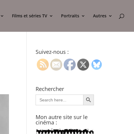
Films et séries TV
Portraits
Autres
Suivez-nous :
.
Rechercher
Search Button
Search
for:
Mon autre site sur le
cinéma :