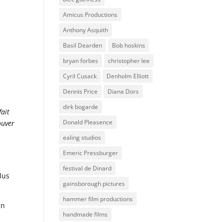
Amicus Productions
Anthony Asquith
Basil Dearden
Bob hoskins
bryan forbes
christopher lee
Cyril Cusack
Denholm Elliott
Dennis Price
Diana Dors
dirk bogarde
fait
Donald Pleasence
ouver
ealing studios
Emeric Pressburger
festival de Dinard
lus
gainsborough pictures
hammer film productions
un
handmade films