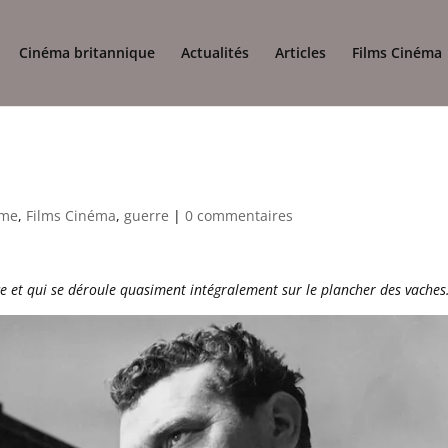
Cinéma britannique
Actualités
Articles
Films Cinéma
)
ame
,
Films Cinéma
,
guerre
|
0 commentaires
e et qui se déroule quasiment intégralement sur le plancher des vaches