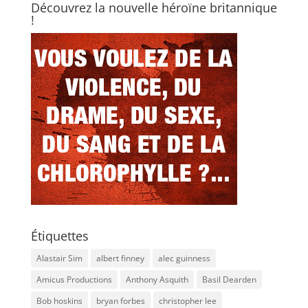
Découvrez la nouvelle héroïne britannique
!
Étiquettes
Alastair Sim
albert finney
alec guinness
Amicus Productions
Anthony Asquith
Basil Dearden
Bob hoskins
bryan forbes
christopher lee