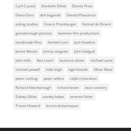
Cyril Cusack
Denholm Elliott
Dennis Price
Diana Dors
dirk bogarde
Donald Pleasence
ealing studios
Emeric Pressburger
festival de Dinard
gainsborough pictures
hammer film productions
handmade films
Herbert Lom
Jack Hawkins
James Mason
jimmy sangster
John Gielgud
john mills
Ken Loach
laurence olivier
michael caine
michael powell
mike leigh
nigel kneale
Oliver Reed
peter cushing
peter sellers
ralph richardson
Richard Attenborough
richard lester
sean connery
Sidney Gilliat
stanley baker
terence fisher
Trevor Howard
écrans britanniques